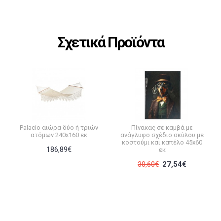
Σχετικά Προϊόντα
Palacio αιώρα δύο ή τριών
Πίνακας σε καμβά με
ατόμων 240x160 εκ
ανάγλυφο σχέδιο σκύλου με
κοστούμι και καπέλο 45x60
186,89€
εκ
30,60€
27,54€