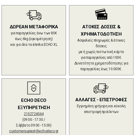
ΔΩΡΕΑΝ ΜΕΤΑΦΟΡΙΚΑ
ΑΤΟΚΕΣ ΔΟΣΕΙΣ &
για παραγγελίες άνω των 80€
ΧΡΗΜΑΤΟΔΟΤΗΣΗ
έως 6kg (ογκομέτρηση)
Ασφαλείς πληρωμές & άτοκες
και για όλα τα έπιπλα ECHO XL
δόσεις
με ή χωρίς πιστωτική κάρτα
για παραγγελίες από 100€.
Δυνατότητα χρηματοδότησης για
παραγγελίες έως 10.000€.
ΑΛΛΑΓΕΣ - ΕΠΙΣΤΡΟΦΕΣ
ECHO DECO
Εγγυημένη γρήγορη και εύκολη
ΕΞΥΠΗΡΕΤΗΣΗ
επιστροφή προϊόντων
2102724044
(09:00 - 17:30 /
Σάββατο 09:00 - 15:00)
customersupport@echodeco.gr