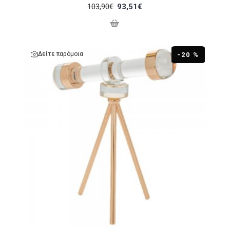
103,90€
93,51€
Δείτε παρόμοια
-20 %