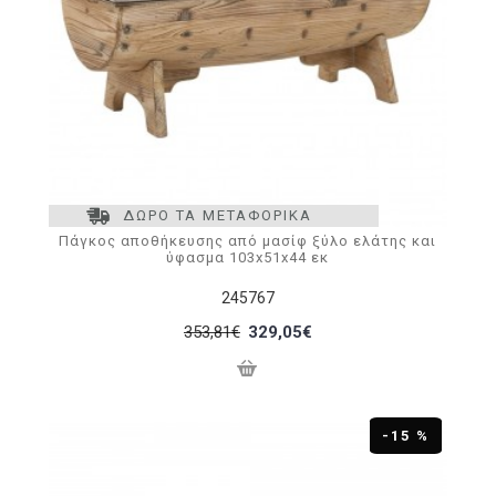
ΔΩΡΟ ΤΑ ΜΕΤΑΦΟΡΙΚΑ
Πάγκος αποθήκευσης από μασίφ ξύλο ελάτης και
ύφασμα 103x51x44 εκ
245767
353,81€
329,05€
-15 %