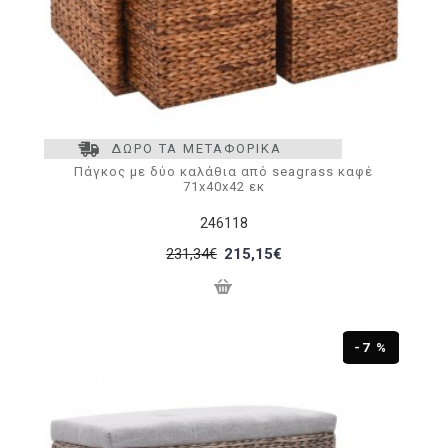
ΔΩΡΟ ΤΑ ΜΕΤΑΦΟΡΙΚΑ
Πάγκος με δύο καλάθια από seagrass καφέ
71x40x42 εκ
246118
231,34€
215,15€
-7 %