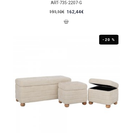
ART-735-2207-G
191,10€
162,44€
-20 %