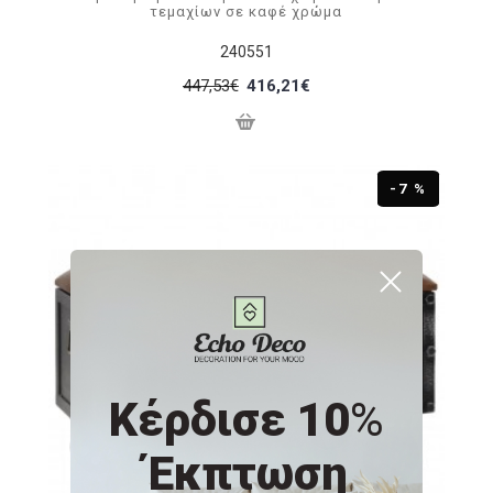
τεμαχίων σε καφέ χρώμα
240551
447,53€
416,21€
-7 %
Κέρδισε 10
%
Έκπτωση