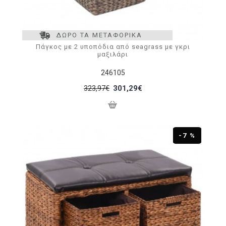
ΔΩΡΟ ΤΑ ΜΕΤΑΦΟΡΙΚΑ
Πάγκος με 2 υποπόδια από seagrass με γκρι
μαξιλάρι
246105
323,97€
301,29€
-7 %