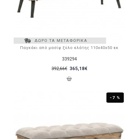
ΔΩΡΟ ΤΑ ΜΕΤΑΦΟΡΙΚΑ
Παγκάκι από μασίφ ξύλο ελάτης 110x40x50 εκ
339294
392,66€
365,18€
-7 %