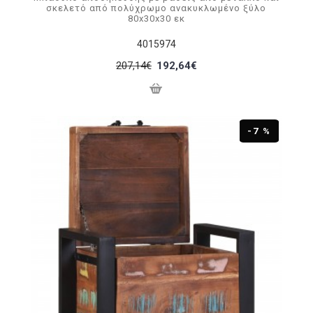
σκελετό από πολύχρωμο ανακυκλωμένο ξύλο
80x30x30 εκ
4015974
207,14€
192,64€
-7 %