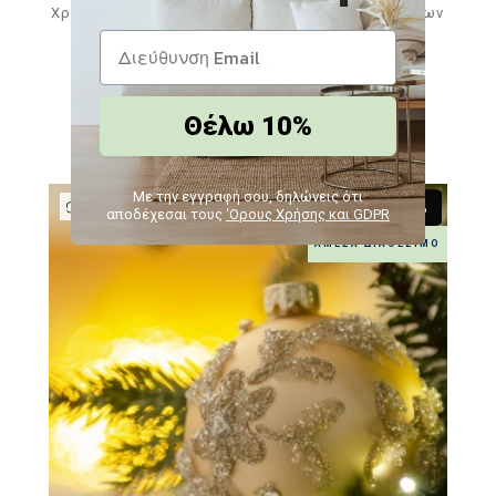
Χριστουγεννιάτικη μπάλα σε χρυσό χρώμα σετ των
δύο 10 εκ
KN60492
7,50€
5,63€
Θέλω 10%
Με την εγγραφή σου, δηλώνεις ότι
Δείτε παρόμοια
-25 %
αποδέχεσαι τους
‘Ορους Χρήσης και GDPR
ΆΜΕΣΑ ΔΙΑΘΈΣΙΜΟ