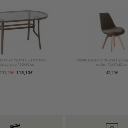
ταλλικό τραπέζι με πλαίσιο
Martin καρέκλα σε καφέ χρώμ
λουμινίου 160x90 εκ
πόδια 49x57x82 εκ
131,25€
118,13€
43,20€