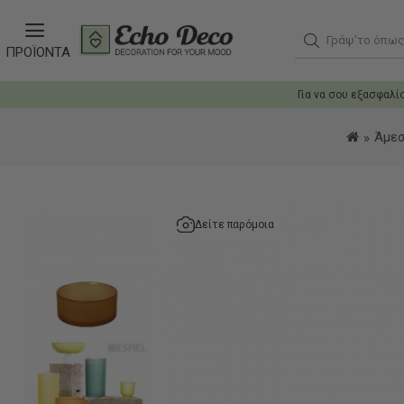
Γράψ'το όπως θ
ΠΡΟΪΟΝΤΑ
Για να σου εξασφαλί
Άμεσ
Δείτε παρόμοια