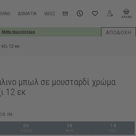
IVING
ΔΩΜΆΤΙΑ
ΙΔΈΕΣ
ΚΑΛΑΘΙ
ΑΠΟΔΟΧΗ
.
Μάθε περισσότερα
.
έξι 12 εκ
άλινο μπωλ σε μουσταρδί χρώμα
ι 12 εκ
DS IN:
06
58
13
HOUR
MIN
SEC