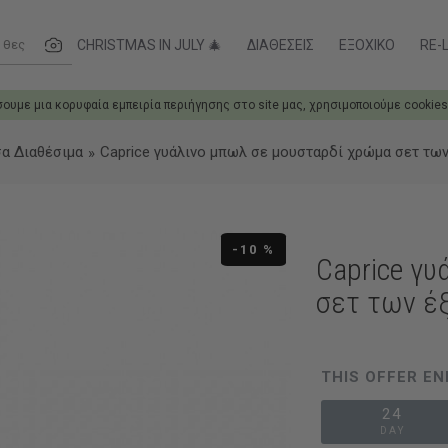
ες....
CHRISTMAS IN JULY 🎄
ΔΙΑΘΈΣΕΙΣ
ΕΞΟΧΙΚΌ
RE-L
σουμε μια κορυφαία εμπειρία περιήγησης στο site μας, χρησιμοποιούμε cookies
α Διαθέσιμα
Caprice γυάλινο μπωλ σε μουσταρδί χρώμα σετ των 
-10 %
Caprice γυ
σετ των έξ
THIS OFFER EN
24
DAY