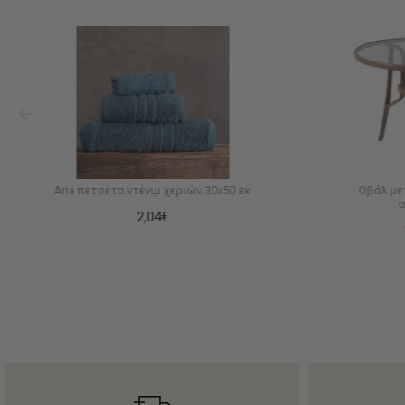
Aria πετσέτα ντένιμ χεριών 30x50 εκ
Οβάλ με
α
2,04€