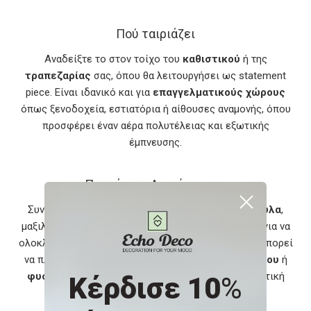
Πού ταιριάζει
Αναδείξτε το στον τοίχο του
καθιστικού
ή της
τραπεζαρίας
σας, όπου θα λειτουργήσει ως statement
piece. Είναι ιδανικό και για
επαγγελματικούς χώρους
όπως ξενοδοχεία, εστιατόρια ή αίθουσες αναμονής, όπου
προσφέρει έναν αέρα πολυτέλειας και εξωτικής
έμπνευσης.
Προτάσεις Διακόσμησης
Συνδυάστε το με
έπιπλα από ρατάν
ή
εξωτικά ξύλα
,
μαξιλάρια με ethnic μοτίβα και
ψάθινα φωτιστικά
για να
ολοκληρώσετε μια ατμόσφαιρα γεμάτη χαρακτήρα. Μπορεί
να πλαισιωθεί από μεγάλα
φυτά εσωτερικού χώρου
ή
φυσικά διακοσμητικά
που θα τονίσουν την αυθεντική
Κέρδισε 10
%
ethnic αισθητική.