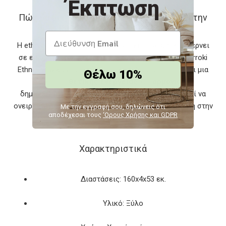
Έκπτωση
Πώς θα βοηθήσει στην αυτοβελτίωση και την
προσωπική σας ανάπτυξη;
Η ethnic διακόσμηση εμπνέει ανοιχτό πνεύμα και φέρνει
σε επαφή με την πολιτισμική ποικιλομορφία. Το Mirroki
Ethnic πάνελ με τα χρυσά του σκαλίσματα προσδίδει μια
Θέλω 10%
αίσθηση
θετικής ενέργειας
και
αρμονίας
,
δημιουργώντας ένα περιβάλλον που σας προσκαλεί να
ονειρευτείτε, να χαλαρώσετε και να βρείτε έμπνευση στην
Με την εγγραφή σου, δηλώνεις ότι
αποδέχεσαι τους
‘Ορους Χρήσης και GDPR
καθημερινότητά σας.
Χαρακτηριστικά
Διαστάσεις: 160x4x53 εκ.
Υλικό: Ξύλο