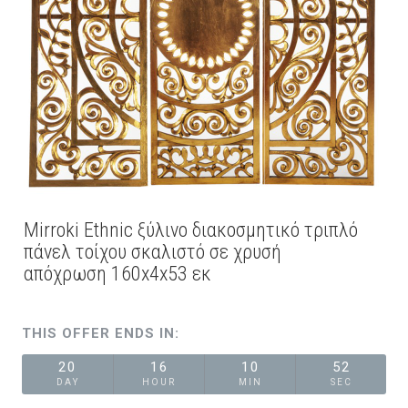
Mirroki Ethnic ξύλινο διακοσμητικό τριπλό
πάνελ τοίχου σκαλιστό σε χρυσή
απόχρωση 160x4x53 εκ
THIS OFFER ENDS IN:
20
16
10
52
DAY
HOUR
MIN
SEC