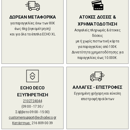
ΔΩΡΕΑΝ ΜΕΤΑΦΟΡΙΚΑ
ΑΤΟΚΕΣ ΔΟΣΕΙΣ &
για παραγγελίες άνω των 80€
ΧΡΗΜΑΤΟΔΟΤΗΣΗ
έως 6kg (ογκομέτρηση)
Ασφαλείς πληρωμές & άτοκες
και για όλα τα έπιπλα ECHO XL
δόσεις
με ή χωρίς πιστωτική κάρτα
για παραγγελίες από 100€.
Δυνατότητα χρηματοδότησης για
παραγγελίες έως 10.000€.
ΑΛΛΑΓΕΣ - ΕΠΙΣΤΡΟΦΕΣ
ECHO DECO
Εγγυημένη γρήγορη και εύκολη
ΕΞΥΠΗΡΕΤΗΣΗ
επιστροφή προϊόντων
2102724044
(09:00 - 17:30 /
Σάββατο 09:00 - 15:00)
customersupport@echodeco.gr
Κατάστημα :
216 809 00 39