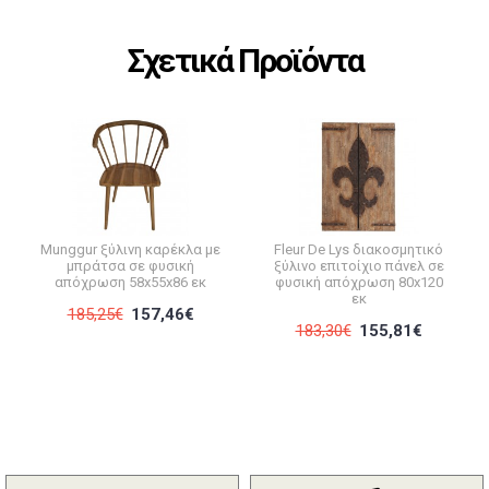
Σχετικά Προϊόντα
Munggur ξύλινη καρέκλα με
Fleur De Lys διακοσμητικό
μπράτσα σε φυσική
ξύλινο επιτοίχιο πάνελ σε
απόχρωση 58x55x86 εκ
φυσική απόχρωση 80x120
εκ
185,25€
157,46€
183,30€
155,81€