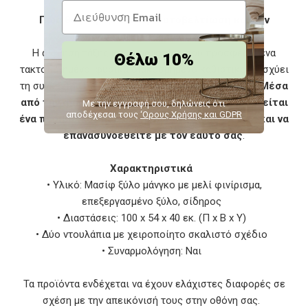
Πώς θα βοηθήσει στην αυτοβελτίωση και την
προσωπική σας ανάπτυξη;
Η αίσθηση τάξης και ισορροπίας που προσφέρει ένα
Θέλω 10%
τακτοποιημένο, φυσικά διακοσμημένο καθιστικό ενισχύει
τη συγκέντρωση και τη συναισθηματική σας ηρεμία.
Μέσα
από την απλότητα και τη φυσικότητα, δημιουργείται
Με την εγγραφή σου, δηλώνεις ότι
αποδέχεσαι τους
‘Ορους Χρήσης και GDPR
ένα περιβάλλον που σας βοηθά να χαλαρώσετε και να
επανασυνδεθείτε με τον εαυτό σας
.
Χαρακτηριστικά
• Υλικό: Μασίφ ξύλο μάνγκο με μελί φινίρισμα,
επεξεργασμένο ξύλο, σίδηρος
• Διαστάσεις: 100 x 54 x 40 εκ. (Π x Β x Υ)
• Δύο ντουλάπια με χειροποίητο σκαλιστό σχέδιο
• Συναρμολόγηση: Ναι
Τα προϊόντα ενδέχεται να έχουν ελάχιστες διαφορές σε
σχέση με την απεικόνισή τους στην οθόνη σας.