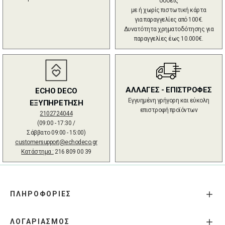
δόσεις
με ή χωρίς πιστωτική κάρτα
για παραγγελίες από 100€.
Δυνατότητα χρηματοδότησης για
παραγγελίες έως 10.000€.
ΑΛΛΑΓΕΣ - ΕΠΙΣΤΡΟΦΕΣ
ECHO DECO
Εγγυημένη γρήγορη και εύκολη
ΕΞΥΠΗΡΕΤΗΣΗ
επιστροφή προϊόντων
2102724044
(09:00 - 17:30 /
Σάββατο 09:00 - 15:00)
customersupport@echodeco.gr
Κατάστημα :
216 809 00 39
ΠΛΗΡΟΦΟΡΙΕΣ
ΛΟΓΑΡΙΑΣΜΟΣ