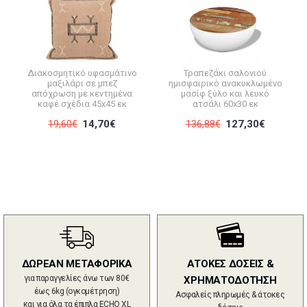
Διακοσμητικό υφασμάτινο
Τραπεζάκι σαλονιού
μαξιλάρι σε μπεζ
ημισφαιρικό ανακυκλωμένο
απόχρωση με κεντημένα
μασίφ ξύλο και λευκό
καφέ σχέδια 45x45 εκ
ατσάλι 60x30 εκ
19,60€
14,70€
136,88€
127,30€
ΔΩΡΕΑΝ ΜΕΤΑΦΟΡΙΚΑ
ΑΤΟΚΕΣ ΔΟΣΕΙΣ &
για παραγγελίες άνω των 80€
ΧΡΗΜΑΤΟΔΟΤΗΣΗ
έως 6kg (ογκομέτρηση)
Ασφαλείς πληρωμές & άτοκες
και για όλα τα έπιπλα ECHO XL