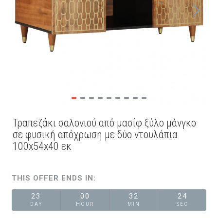
Τραπεζάκι σαλονιού από μασίφ ξύλο μάνγκο
σε φυσική απόχρωση με δύο ντουλάπια
100x54x40 εκ
THIS OFFER ENDS IN:
23
00
32
24
DAY
HOUR
MIN
SEC