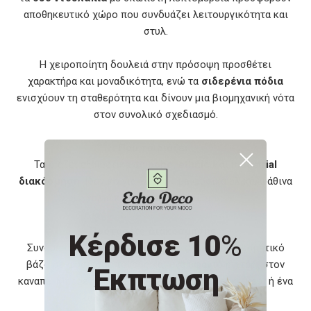
αποθηκευτικό χώρο που συνδυάζει λειτουργικότητα και
στυλ.
Η χειροποίητη δουλειά στην πρόσοψη προσθέτει
χαρακτήρα και μοναδικότητα, ενώ τα
σιδερένια πόδια
ενισχύουν τη σταθερότητα και δίνουν μια βιομηχανική νότα
στον συνολικό σχεδιασμό.
Πού ταιριάζει
Ταιριάζει εξαιρετικά σε
boho, ethnic και industrial
διακόσμηση
. Ιδανικό για χώρους με φυσικά υλικά, ψάθινα
χαλιά και γήινες αποχρώσεις.
Προτάσεις Διακόσμησης
Κέρδισε 10
%
Συνδυάστε το με ένα κεραμικό μπολ, ένα διακοσμητικό
βάζο σε φυσικούς τόνους και ένα υφαντό ριχτάρι στον
Έκπτωση
καναπέ. Μπορείτε να προσθέσετε και ένα λευκό κερί ή ένα
καλάθι με περιοδικά δίπλα του.