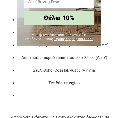
Θέλω 10%
Υλικό: Ξύλο και πλεκτή βάση από σχοινί
Χρώμα: Φυσικό
Με την εγγραφή σου, δηλώνεις ότι
αποδέχεσαι τους
‘Ορους Χρήσης και GDPR
Διαστάσεις μεγάλου τραπεζιού: 70 x 39 εκ. (Δ x Υ)
Διαστάσεις μικρού τραπεζιού: 55 x 32 εκ. (Δ x Υ)
Στυλ: Boho, Coastal, Rustic, Minimal
Σετ δύο τεμαχίων
Τα προϊόντα ενδέχεται να έχουν ελάχιστες διαφορές σε