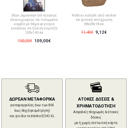
Blue Japanese Girl πίνακας
Ψάθινο καλάθι από wicker
ελαιογραφίας σε τυπωμένο
σε φυσική απόχρωση
καμβά με θέμα φιγούρα
38x28x18 εκ
γυναίκας σε ξύλινη κορνίζα
11,40€
9,12€
100x140 εκ
150,00€
109,00€
ΔΩΡΕΑΝ ΜΕΤΑΦΟΡΙΚΑ
ΑΤΟΚΕΣ ΔΟΣΕΙΣ &
για παραγγελίες άνω των 80€
ΧΡΗΜΑΤΟΔΟΤΗΣΗ
έως 6kg (ογκομέτρηση)
Ασφαλείς πληρωμές & άτοκες
και για όλα τα έπιπλα ECHO XL
δόσεις
με ή χωρίς πιστωτική κάρτα