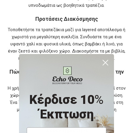
υπνοδωμάτια ως βοηθητικά τραπέζια.
Προτάσεις Διακόσμησης
Τοποθετήστε τα τραπεζάκια μαζί για layered αποτέλεσμα ή
χωριστά για μεγαλύτερη ευελιξία. Συνδυάστε τα με ένα
υφαντό χαλί και φυσικά υλικά, όπως βαμβάκι ή λινό, για
έναν ζεστό και φιλόξενο χώρο. Διακοσμήστε τα με βιβλία,
κεριά ή ένα μικρό βάζο με διακοσμητικά κλαδιά.
Πώς θα βοηθήσει στην αυτοβελτίωση και την
προσωπική σας ανάπτυξη;
Η χρήση φυσικών υλικών όπως το ξύλο και το σχοινί στον
Κέρδισε 10
%
χώρο σας δημιουργεί μια αίσθηση σύνδεσης με τη φύση.
Ένα ζεστό και ισορροπημένο περιβάλλον συμβάλλει στη
μείωση του άγχους και ενισχύει την ευεξία και τη
Έκπτωση
δημιουργικότητα στην καθημερινότητά σας.
Χαρακτηριστικά