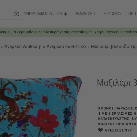
 θες
CHRISTMAS IN JULY 🎄
ΔΙΑΘΈΣΕΙΣ
ΕΞΟΧΙΚΌ
RE-L
σουμε μια κορυφαία εμπειρία περιήγησης στο site μας, χρησιμοποιούμε cookies
Ανέμελη Διάθεση!
Ανέμελο καθιστικό
Μαξιλάρι βελούδο τιρ
Μαξιλάρι 
ΧΡΟΝΟΣ ΠΑΡΑΔΟΣΗ
4 ΜΕ 6 ΕΡΓΆΣΙΜΕΣ 
S
ΚΑΤΑΣΚΕΥΑΣΤΗΣ:
ΚΩΔΙΚΟΣ ΠΡΟΪΟΝΤΟ
ΑΡΕΣΕΙ ΣΕ 377