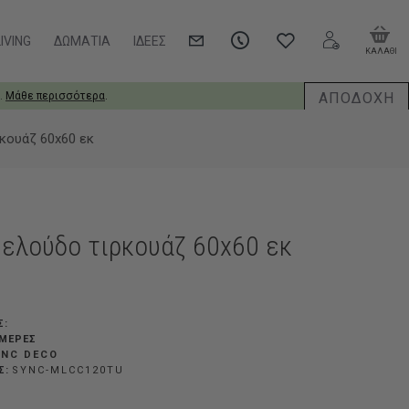
IVING
ΔΩΜΆΤΙΑ
ΙΔΈΕΣ
ΚΑΛΑΘΙ
ΑΠΟΔΟΧΗ
.
Μάθε περισσότερα
.
κουάζ 60x60 εκ
βελούδο τιρκουάζ 60x60 εκ
Σ:
ΗΜΈΡΕΣ
YNC DECO
Σ:
SYNC-MLCC120TU