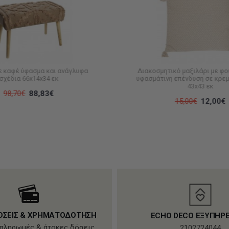
ε καφέ ύφασμα και ανάγλυφα
Διακοσμητικό μαξιλάρι με φο
σχέδια 66x14x34 εκ
υφασμάτινη επένδυση σε κρε
43x43 εκ
98,70€
88,83€
15,00€
12,00€
ΟΣΕΙΣ & ΧΡΗΜΑΤΟΔΟΤΗΣΗ
ECHO DECO ΕΞΥΠΗΡ
πληρωμές & άτοκες δόσεις
2102724044