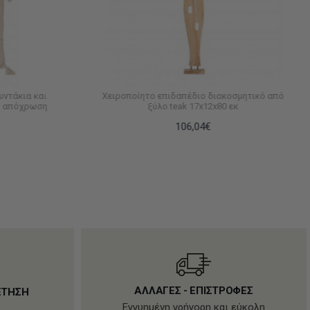
υντάκια και
Χειροποίητο επιδαπέδιο διακοσμητικό από
μ απόχρωση
ξύλο teak 17x12x80 εκ
106,04€
ΑΛΛΑΓΕΣ - ΕΠΙΣΤΡΟΦΕΣ
ΕΤΗΣΗ
Εγγυημένη γρήγορη και εύκολη