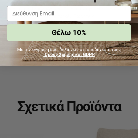
ελαφρώς σε σχέση με τη φωτογραφική απεικόνισή τους στην
οθόνη σας. Το προϊόν διατίθεται από την: EchoDeco.Gr Ε.Ε. |
Διαδικτυακές Πωλήσεις
Θέλω 10%
Με την εγγραφή σου, δηλώνεις ότι αποδέχεσαι τους
‘Ορους Χρήσης και GDPR
Σχετικά Προϊόντα