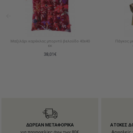
Μαξιλάρι καρέκλας μπορντό βελούδο 40x40
Πάγκος μ
εκ
38,01€
ΔΩΡΕΑΝ ΜΕΤΑΦΟΡΙΚΑ
ΑΤΟΚΕΣ Δ
για παραγγελίες άνω των 80€
Ασφαλείς 