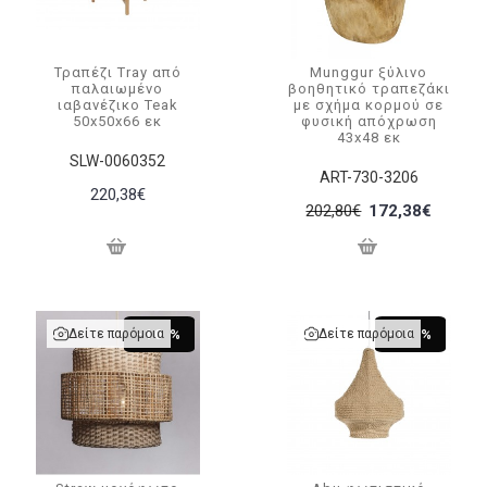
Τραπέζι Tray από
Munggur ξύλινο
παλαιωμένο
βοηθητικό τραπεζάκι
ιαβανέζικο Teak
με σχήμα κορμού σε
50x50x66 εκ
φυσική απόχρωση
43x48 εκ
SLW-0060352
ART-730-3206
220,38€
202,80€
172,38€
Δείτε παρόμοια
Δείτε παρόμοια
-10 %
-10 %