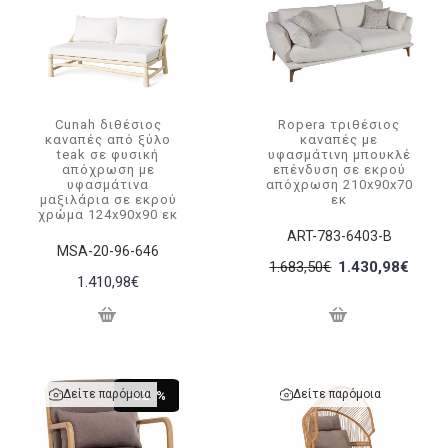
Cunah διθέσιος
Ropera τριθέσιος
καναπές από ξύλο
καναπές με
teak σε φυσική
υφασμάτινη μπουκλέ
απόχρωση με
επένδυση σε εκρού
υφασμάτινα
απόχρωση 210x90x70
μαξιλάρια σε εκρού
εκ
χρώμα 124x90x90 εκ
ART-783-6403-B
MSA-20-96-646
1.683,50€
1.430,98€
1.410,98€
Δείτε παρόμοια
Δείτε παρόμοια
-22 %