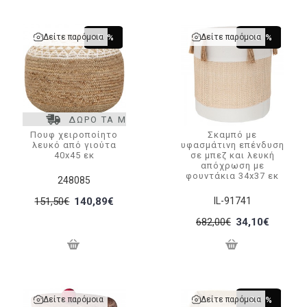
Δείτε παρόμοια
Δείτε παρόμοια
-7 %
-95 %
ΔΩΡΟ ΤΑ ΜΕΤΑΦΟΡΙΚΑ
Πουφ χειροποίητο
Σκαμπό με
λευκό από γιούτα
υφασμάτινη επένδυση
40x45 εκ
σε μπεζ και λευκή
απόχρωση με
φουντάκια 34x37 εκ
248085
151,50€
140,89€
IL-91741
682,00€
34,10€
Δείτε παρόμοια
Δείτε παρόμοια
-26 %