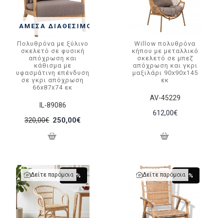
ΆΜΕΣΑ ΔΙΑΘΈΣΙΜΟ
Πολυθρόνα με ξύλινο
Willow πολυθρόνα
σκελετό σε φυσική
κήπου με μεταλλικό
απόχρωση και
σκελετό σε μπεζ
κάθισμα με
απόχρωση και γκρι
υφασμάτινη επένδυση
μαξιλάρι 90x90x145
σε γκρι απόχρωση
εκ
66x87x74 εκ
AV-45229
IL-89086
612,00€
320,00€
250,00€
Δείτε παρόμοια
Δείτε παρόμοια
-7 %
-7 %