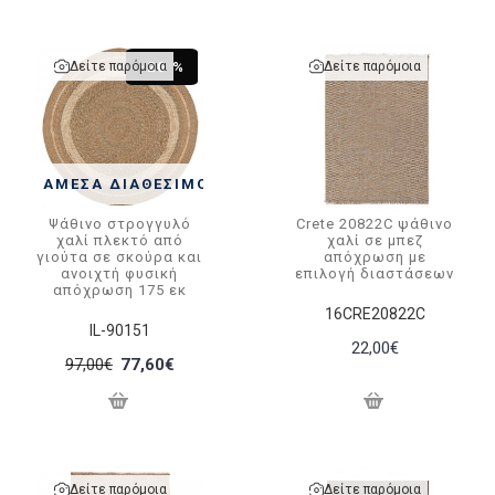
Δείτε παρόμοια
Δείτε παρόμοια
-20 %
ΆΜΕΣΑ ΔΙΑΘΈΣΙΜΟ
Ψάθινο στρογγυλό
Crete 20822C ψάθινο
χαλί πλεκτό από
χαλί σε μπεζ
γιούτα σε σκούρα και
απόχρωση με
ανοιχτή φυσική
επιλογή διαστάσεων
απόχρωση 175 εκ
16CRE20822C
IL-90151
22,00€
97,00€
77,60€
Δείτε παρόμοια
Δείτε παρόμοια