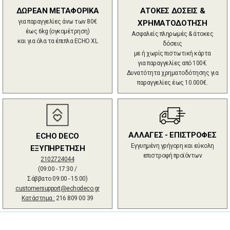
ΔΩΡΕΑΝ ΜΕΤΑΦΟΡΙΚΑ
ΑΤΟΚΕΣ ΔΟΣΕΙΣ &
για παραγγελίες άνω των 80€
ΧΡΗΜΑΤΟΔΟΤΗΣΗ
έως 6kg (ογκομέτρηση)
Ασφαλείς πληρωμές & άτοκες
και για όλα τα έπιπλα ECHO XL
δόσεις
με ή χωρίς πιστωτική κάρτα
για παραγγελίες από 100€.
Δυνατότητα χρηματοδότησης για
παραγγελίες έως 10.000€.
ΑΛΛΑΓΕΣ - ΕΠΙΣΤΡΟΦΕΣ
ECHO DECO
Εγγυημένη γρήγορη και εύκολη
ΕΞΥΠΗΡΕΤΗΣΗ
επιστροφή προϊόντων
2102724044
(09:00 - 17:30 /
Σάββατο 09:00 - 15:00)
customersupport@echodeco.gr
Κατάστημα :
216 809 00 39