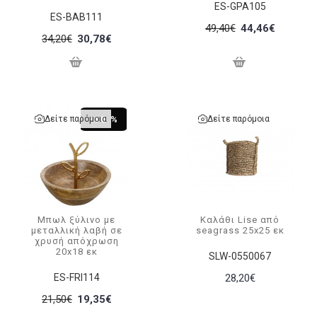
ES-GPA105
ES-BAB111
49,40€
44,46€
34,20€
30,78€
Δείτε παρόμοια
Δείτε παρόμοια
-10 %
Μπωλ ξύλινο με
Καλάθι Lise από
μεταλλική λαβή σε
seagrass 25x25 εκ
χρυσή απόχρωση
20x18 εκ
SLW-0550067
ES-FRI114
28,20€
21,50€
19,35€