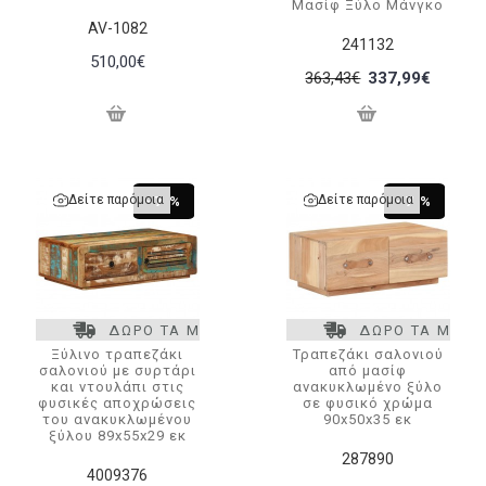
Μασίφ Ξύλο Μάνγκο
AV-1082
241132
510,00€
363,43€
337,99€
Δείτε παρόμοια
Δείτε παρόμοια
-7 %
-7 %
ΔΩΡΟ ΤΑ ΜΕΤΑΦΟΡΙΚΑ
ΔΩΡΟ ΤΑ ΜΕΤΑ
Ξύλινο τραπεζάκι
Τραπεζάκι σαλονιού
σαλονιού με συρτάρι
από μασίφ
και ντουλάπι στις
ανακυκλωμένο ξύλο
φυσικές αποχρώσεις
σε φυσικό χρώμα
του ανακυκλωμένου
90x50x35 εκ
ξύλου 89x55x29 εκ
287890
4009376