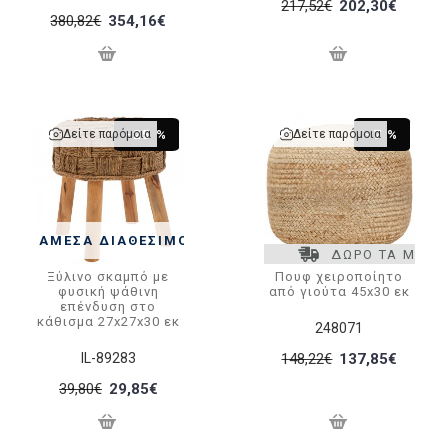
217,52€
202,30€
380,82€
354,16€
Δείτε παρόμοια
Δείτε παρόμοια
-25 %
-7 %
ΆΜΕΣΑ ΔΙΑΘΈΣΙΜΟ
ΔΩΡΟ ΤΑ ΜΕΤΑ
Ξύλινο σκαμπό με
Πουφ χειροποίητο
φυσική ψάθινη
από γιούτα 45x30 εκ
επένδυση στο
κάθισμα 27x27x30 εκ
248071
IL-89283
148,22€
137,85€
39,80€
29,85€