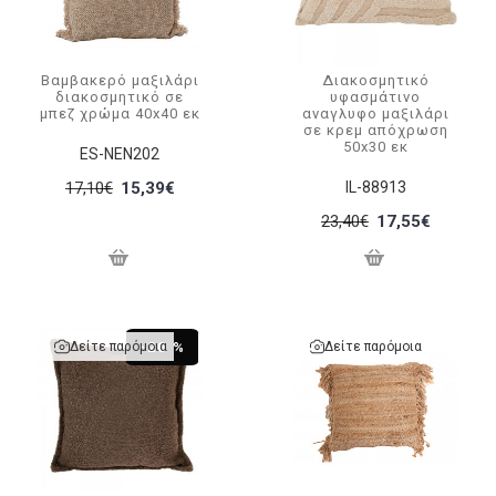
Βαμβακερό μαξιλάρι
Διακοσμητικό
διακοσμητικό σε
υφασμάτινο
μπεζ χρώμα 40x40 εκ
αναγλυφο μαξιλάρι
σε κρεμ απόχρωση
50x30 εκ
ES-NEN202
17,10€
15,39€
IL-88913
23,40€
17,55€
Δείτε παρόμοια
Δείτε παρόμοια
-20 %