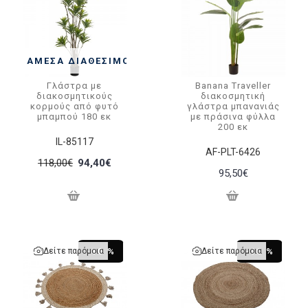
ΆΜΕΣΑ ΔΙΑΘΈΣΙΜΟ
Γλάστρα με
Banana Traveller
διακοσμητικούς
διακοσμητική
κορμούς από φυτό
γλάστρα μπανανιάς
μπαμπού 180 εκ
με πράσινα φύλλα
200 εκ
IL-85117
AF-PLT-6426
118,00€
94,40€
95,50€
Δείτε παρόμοια
Δείτε παρόμοια
-10 %
-10 %