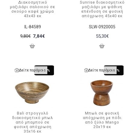
Διακοσμητικό
Sunrise διακοσμητικό
μαξιλάρι σαλονιού σε
μαξιλάρι με ψάθινη
σκούρο καφέ χρώμα
επένδυση σε φυσική
43x43 εκ
απόχρωση 45x40 εκ
IL-84589
SLW-0920005
9,80€
7,84€
55,30€
Δείτε παρόμοια
Δείτε παρόμοια
-10 %
-10 %
Bali στρογγυλό
Μπωλ σε φυσική
διακοσμητικό μπωλ
απόχρωση με πόδι
από μπαμπού σε
από ξύλο Mango
φυσική απόχρωση
20x19 εκ
35x16 εκ