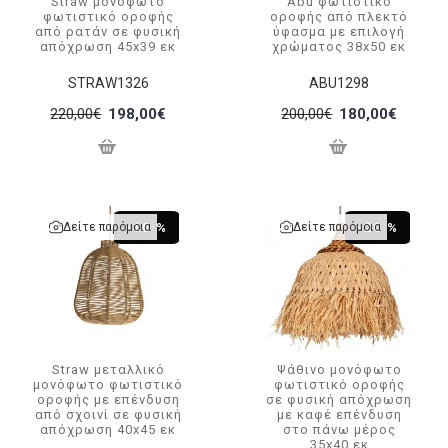
Straw μονόφωτο
Abu φωτιστικό
φωτιστικό οροφής
οροφής από πλεκτό
από ρατάν σε φυσική
ύφασμα με επιλογή
απόχρωση 45x39 εκ
χρώματος 38x50 εκ
STRAW1326
ABU1298
220,00€
198,00€
200,00€
180,00€
Δείτε παρόμοια
Δείτε παρόμοια
-10 %
-20 %
Straw μεταλλικό
Ψάθινο μονόφωτο
μονόφωτο φωτιστικό
φωτιστικό οροφής
οροφής με επένδυση
σε φυσική απόχρωση
από σχοινί σε φυσική
με καφέ επένδυση
απόχρωση 40x45 εκ
στο πάνω μέρος
35x40 εκ