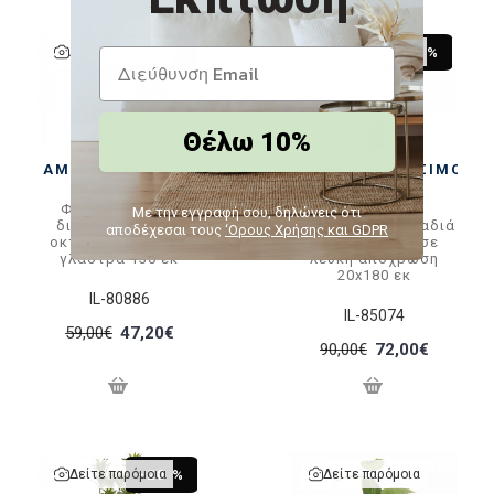
Δείτε παρόμοια
Δείτε παρόμοια
-20 %
-20 %
Θέλω 10%
ΆΜΕΣΑ ΔΙΑΘΈΣΙΜΟ
ΆΜΕΣΑ ΔΙΑΘΈΣΙΜΟ
Φυτό μονστέρα
Γλάστρα με
Με την εγγραφή σου, δηλώνεις ότι
διακοσμητική με
διακοσμητικά κλαδιά
αποδέχεσαι τους
‘Ορους Χρήσης και GDPR
οκτώ φύλλα σε pp
pampas grass σε
γλάστρα 130 εκ
λευκή απόχρωση
20x180 εκ
IL-80886
IL-85074
59,00€
47,20€
90,00€
72,00€
Δείτε παρόμοια
Δείτε παρόμοια
-20 %