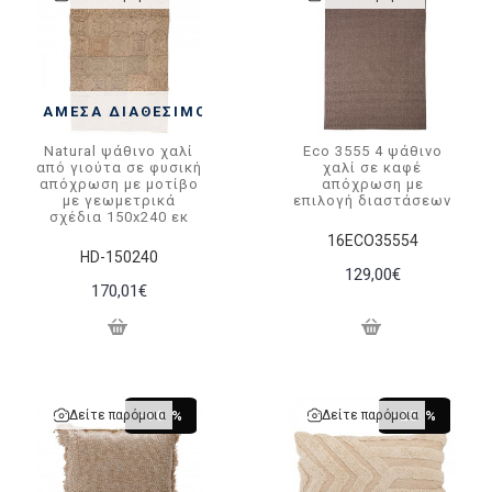
ΆΜΕΣΑ ΔΙΑΘΈΣΙΜΟ
Natural ψάθινο χαλί
Eco 3555 4 ψάθινο
από γιούτα σε φυσική
χαλί σε καφέ
απόχρωση με μοτίβο
απόχρωση με
με γεωμετρικά
επιλογή διαστάσεων
σχέδια 150x240 εκ
16ECO35554
HD-150240
129,00€
170,01€
Δείτε παρόμοια
Δείτε παρόμοια
-10 %
-25 %