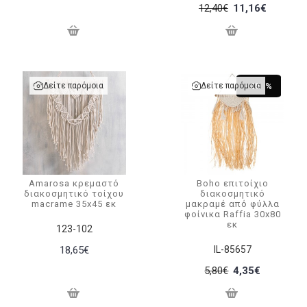
12,40€
11,16€
Δείτε παρόμοια
Δείτε παρόμοια
-25 %
Amarosa κρεμαστό
Boho επιτοίχιο
διακοσμητικό τοίχου
διακοσμητικό
macrame 35x45 εκ
μακραμέ από φύλλα
φοίνικα Raffia 30x80
εκ
123-102
18,65€
IL-85657
5,80€
4,35€