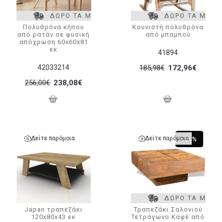
ΔΩΡΟ ΤΑ ΜΕΤΑΦΟΡΙΚΑ
ΔΩΡΟ ΤΑ ΜΕΤΑ
Πολυθρόνα κήπου
Κουνιστή πολυθρόνα
από ρατάν σε φυσική
από μπαμπού
απόχρωση 60x60x81
εκ
41894
42033214
185,98€
172,96€
256,00€
238,08€
Δείτε παρόμοια
Δείτε παρόμοια
-7 %
ΔΩΡΟ ΤΑ ΜΕΤΑ
Japan τραπεζάκι
Τραπεζάκι Σαλονιού
120x80x43 εκ
Τετράγωνο Καφέ από