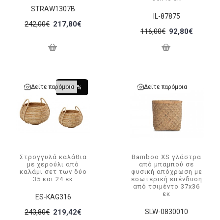
STRAW1307B
IL-87875
242,00€
217,80€
116,00€
92,80€
Δείτε παρόμοια
Δείτε παρόμοια
-10 %
Στρογγυλά καλάθια
Bamboo XS γλάστρα
με χερούλι από
από μπαμπού σε
καλάμι σετ των δύο
φυσική απόχρωση με
35 και 24 εκ
εσωτερική επένδυση
από τσιμέντο 37x36
εκ
ES-KAG316
243,80€
219,42€
SLW-0830010