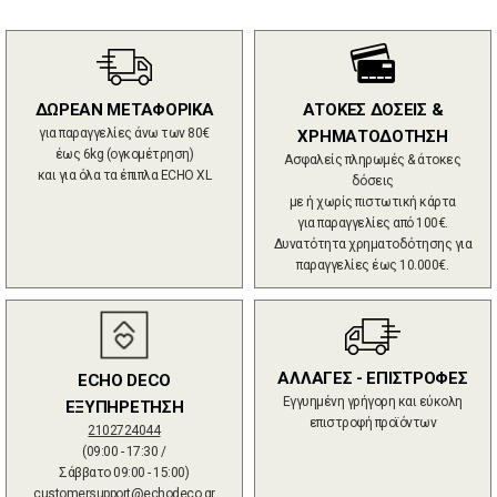
ΔΩΡΕΑΝ ΜΕΤΑΦΟΡΙΚΑ
ΑΤΟΚΕΣ ΔΟΣΕΙΣ &
για παραγγελίες άνω των 80€
ΧΡΗΜΑΤΟΔΟΤΗΣΗ
έως 6kg (ογκομέτρηση)
Ασφαλείς πληρωμές & άτοκες
και για όλα τα έπιπλα ECHO XL
δόσεις
με ή χωρίς πιστωτική κάρτα
για παραγγελίες από 100€.
Δυνατότητα χρηματοδότησης για
παραγγελίες έως 10.000€.
ΑΛΛΑΓΕΣ - ΕΠΙΣΤΡΟΦΕΣ
ECHO DECO
Εγγυημένη γρήγορη και εύκολη
ΕΞΥΠΗΡΕΤΗΣΗ
επιστροφή προϊόντων
2102724044
(09:00 - 17:30 /
Σάββατο 09:00 - 15:00)
customersupport@echodeco.gr