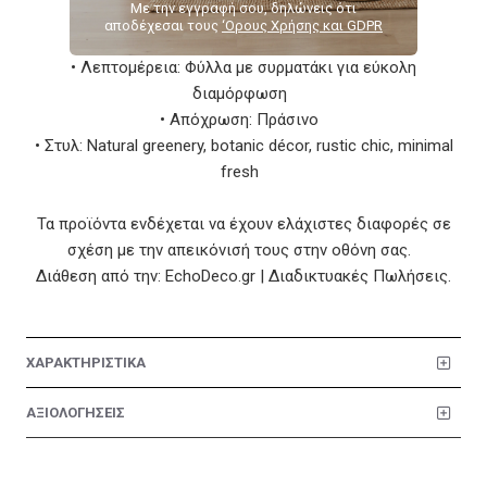
Με την εγγραφή σου, δηλώνεις ότι
• Διαστάσεις: 50x190 εκ.
αποδέχεσαι τους
‘Ορους Χρήσης και GDPR
• Υλικό: Συνθετικό υψηλής ποιότητας
• Λεπτομέρεια: Φύλλα με συρματάκι για εύκολη
διαμόρφωση
• Απόχρωση: Πράσινο
• Στυλ: Natural greenery, botanic décor, rustic chic, minimal
fresh
Τα προϊόντα ενδέχεται να έχουν ελάχιστες διαφορές σε
σχέση με την απεικόνισή τους στην οθόνη σας.
Διάθεση από την: EchoDeco.gr | Διαδικτυακές Πωλήσεις.
ΧΑΡΑΚΤΗΡΙΣΤΙΚΑ
ΑΞΙΟΛΟΓΗΣΕΙΣ