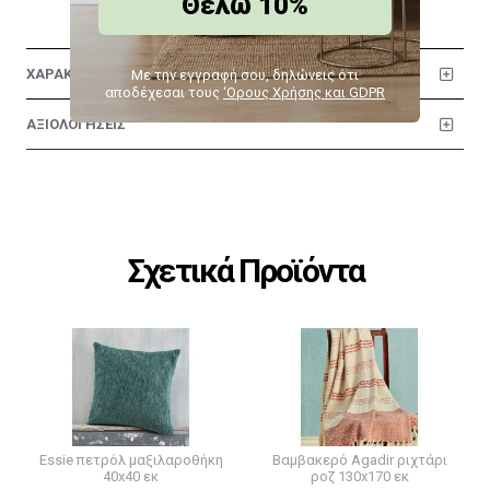
Θέλω 10%
ΧΑΡΑΚΤΗΡΙΣΤΙΚΑ
Με την εγγραφή σου, δηλώνεις ότι
αποδέχεσαι τους
‘Ορους Χρήσης και GDPR
ΑΞΙΟΛΟΓΗΣΕΙΣ
Σχετικά Προϊόντα
Essie πετρόλ μαξιλαροθήκη
Βαμβακερό Agadir ριχτάρι
40x40 εκ
ροζ 130x170 εκ