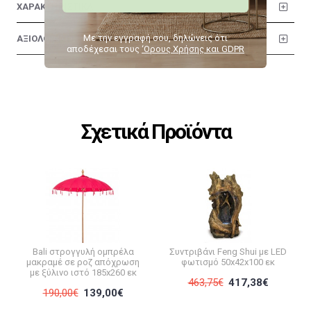
ΧΑΡΑΚΤΗΡΙΣΤΙΚΑ
Με την εγγραφή σου, δηλώνεις ότι
ΑΞΙΟΛΟΓΗΣΕΙΣ
αποδέχεσαι τους
‘Ορους Χρήσης και GDPR
Σχετικά Προϊόντα
Bali στρογγυλή ομπρέλα
Συντριβάνι Feng Shui με LED
μακραμέ σε ροζ απόχρωση
φωτισμό 50x42x100 εκ
με ξύλινο ιστό 185x260 εκ
463,75€
417,38€
190,00€
139,00€