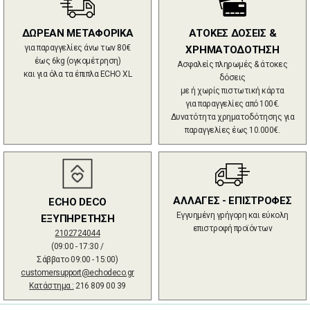
ΔΩΡΕΑΝ ΜΕΤΑΦΟΡΙΚΑ
ΑΤΟΚΕΣ ΔΟΣΕΙΣ &
για παραγγελίες άνω των 80€
ΧΡΗΜΑΤΟΔΟΤΗΣΗ
έως 6kg (ογκομέτρηση)
Ασφαλείς πληρωμές & άτοκες
και για όλα τα έπιπλα ECHO XL
δόσεις
με ή χωρίς πιστωτική κάρτα
για παραγγελίες από 100€.
Δυνατότητα χρηματοδότησης για
παραγγελίες έως 10.000€.
ΑΛΛΑΓΕΣ - ΕΠΙΣΤΡΟΦΕΣ
ECHO DECO
Εγγυημένη γρήγορη και εύκολη
ΕΞΥΠΗΡΕΤΗΣΗ
επιστροφή προϊόντων
2102724044
(09:00 - 17:30 /
Σάββατο 09:00 - 15:00)
customersupport@echodeco.gr
Κατάστημα :
216 809 00 39