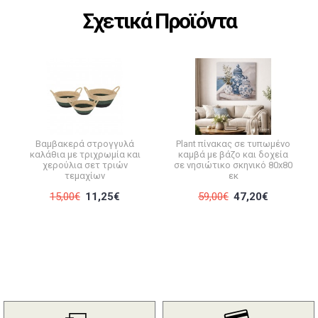
Σχετικά Προϊόντα
Βαμβακερά στρογγυλά
Plant πίνακας σε τυπωμένο
καλάθια με τριχρωμία και
καμβά με βάζο και δοχεία
χερούλια σετ τριών
σε νησιώτικο σκηνικό 80x80
τεμαχίων
εκ
15,00€
11,25€
59,00€
47,20€