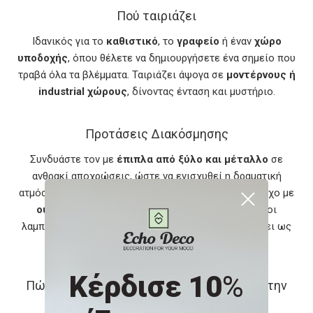
Πού ταιριάζει
Ιδανικός για το
καθιστικό
, το
γραφείο
ή έναν
χώρο
υποδοχής
, όπου θέλετε να δημιουργήσετε ένα σημείο που
τραβά όλα τα βλέμματα. Ταιριάζει άψογα σε
μοντέρνους ή
industrial χώρους
, δίνοντας ένταση και μυστήριο.
Προτάσεις Διακόσμησης
Συνδυάστε τον με
έπιπλα από ξύλο και μέταλλο
σε
ανθρακί αποχρώσεις, ώστε να ενισχυθεί η δραματική
ατμόσφαιρα του έργου. Τοποθετήστε τον σε έναν τοίχο με
ουδέτερο ή σκούρο φόντο
για να αναδειχθούν οι
λαμπερές του λεπτομέρειες. Μπορεί να λειτουργήσει ως
το
focal point
σε όλο το δωμάτιο.
Κέρδισε 10
%
Πώς θα βοηθήσει στην αυτοβελτίωση και την
προσωπική σας ανάπτυξη;