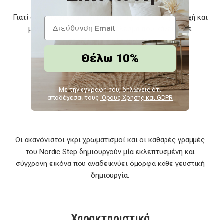
Γιατί συνδυάζει σκανδιναβική αισθητική, υψηλή αντοχή και
μοναδικό χρωματικό αποτέλεσμα που κάνει κάθε
σερβίρισμα να ξεχωρίζει.
Θέλω 10%
Πώς συμβάλλει στην εικόνα του
Με την εγγραφή σου, δηλώνεις ότι
τραπεζιού;
αποδέχεσαι τους
‘Ορους Χρήσης και GDPR
Οι ακανόνιστοι γκρι χρωματισμοί και οι καθαρές γραμμές
του Nordic Step δημιουργούν μία εκλεπτυσμένη και
σύγχρονη εικόνα που αναδεικνύει όμορφα κάθε γευστική
δημιουργία.
Χαρακτηριστικά