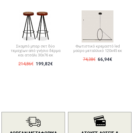
Σκαμπό μπαρ σετ δύο
Φωτιστικό κρεμαστό led
τεμαχίων από γνήσιο δέρμα
μαύρο μεταλλικό 120x45 εκ
και ατσάλι 30x76 εκ
74,38€
66,94€
214,86€
199,82€