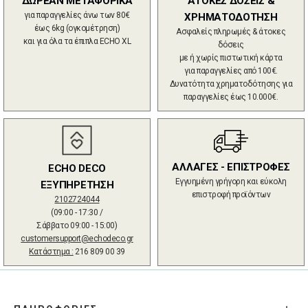
ΔΩΡΕΑΝ ΜΕΤΑΦΟΡΙΚΑ
ΑΤΟΚΕΣ ΔΟΣΕΙΣ &
για παραγγελίες άνω των 80€
ΧΡΗΜΑΤΟΔΟΤΗΣΗ
έως 6kg (ογκομέτρηση)
Ασφαλείς πληρωμές & άτοκες
και για όλα τα έπιπλα ECHO XL
δόσεις
με ή χωρίς πιστωτική κάρτα
για παραγγελίες από 100€.
Δυνατότητα χρηματοδότησης για
παραγγελίες έως 10.000€.
ΑΛΛΑΓΕΣ - ΕΠΙΣΤΡΟΦΕΣ
ECHO DECO
Εγγυημένη γρήγορη και εύκολη
ΕΞΥΠΗΡΕΤΗΣΗ
επιστροφή προϊόντων
2102724044
(09:00 - 17:30 /
Σάββατο 09:00 - 15:00)
customersupport@echodeco.gr
Κατάστημα :
216 809 00 39