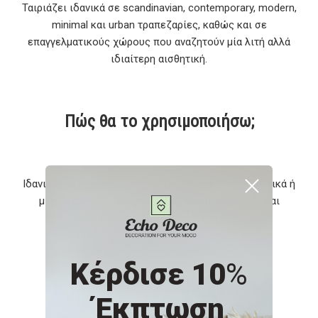
Ταιριάζει ιδανικά σε scandinavian, contemporary, modern,
minimal και urban τραπεζαρίες, καθώς και σε
επαγγελματικούς χώρους που αναζητούν μία λιτή αλλά
ιδιαίτερη αισθητική.
Πώς θα το χρησιμοποιήσω;
Ιδανικό για ορεκτικά, επιδόρπια, σαλάτες, συνοδευτικά ή
μικρότερες μερίδες που αξίζουν μία σύγχρονη και
προσεγμένη παρουσίαση.
Κέρδισε 10
%
Γιατί να το επιλέξω;
Έκπτωση