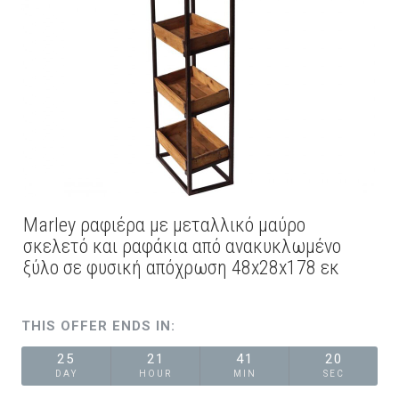
Marley ραφιέρα με μεταλλικό μαύρο
σκελετό και ραφάκια από ανακυκλωμένο
ξύλο σε φυσική απόχρωση 48x28x178 εκ
THIS OFFER ENDS IN:
25
21
41
20
DAY
HOUR
MIN
SEC