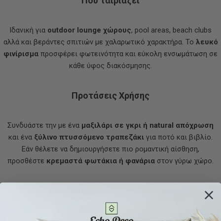
Πού ταιριάζει
Ιδανική για
outdoor lounge χώρους
, pool areas, beach clubs
αλλά και βεράντες σπιτιών με χαλαρωτικό χαρακτήρα. Το
λευκό
φινίρισμα
προσφέρει φωτεινότητα και εύκολη ενσωμάτωση σε
κάθε ύφος διακόσμησης.
Προτάσεις Χρήσης
Συνδυάστε την με ένα
μαξιλάρι σε γκρι ή natural απόχρωση
και ένα
ξύλινο πτυσσόμενο τραπεζάκι
για ποτό και βιβλίο.
Εάν θέλετε να δημιουργήσετε πιο ρομαντική αίσθηση,
προσθέστε
κρεμαστά φωτάκια ή φανάρια
στον γύρω χώρο.
Πώς θα βοηθήσει στην αυτοβελτίωση και την
προσωπική σας ανάπτυξη;