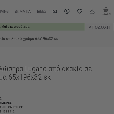
IVING
ΔΩΜΆΤΙΑ
ΙΔΈΕΣ
ΚΑΛΑΘΙ
ΑΠΟΔΟΧΗ
.
Μάθε περισσότερα
.
κία σε λευκό χρώμα 65x196x32 εκ
πλώστρα Lugano από ακακία σε
μα 65x196x32 εκ
Σ:
 ΗΜΈΡΕΣ
-FURNITURE
Σ:
Ε229,2