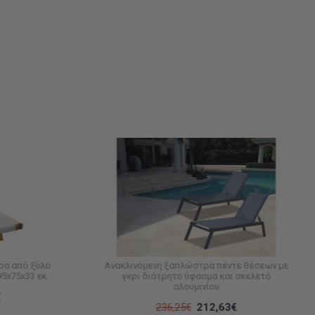
ρα από ξύλο
Ανακλινόμενη ξαπλώστρα πέντε θέσεων με
95x75x33 εκ
γκρι διάτρητο ύφασμα και σκελετό
αλουμινίου
€
236,25€
212,63€