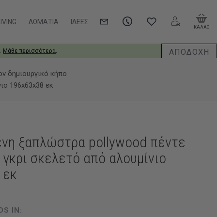
IVING
ΔΩΜΆΤΙΑ
ΙΔΈΕΣ
ΚΑΛΑΘΙ
ΑΠΟΔΟΧΗ
.
Μάθε περισσότερα
.
ον δημιουργικό κήπο
ιο 196x63x38 εκ
ενη ξαπλώστρα pollywood πέντε
γκρι σκελετό από αλουμίνιο
 εκ
DS IN: