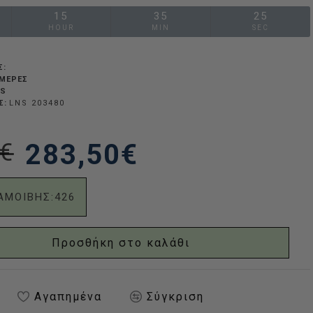
15
35
24
HOUR
MIN
SEC
Σ:
ΗΜΈΡΕΣ
NS
Σ:
LNS 203480
€
283,50€
ΑΜΟΙΒΗΣ:
426
Προσθήκη στο καλάθι
Αγαπημένα
Σύγκριση