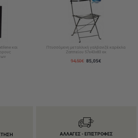
tilene και
Πτυσσόμενη μεταλλική γαλβανιζέ καρέκλα
φορους
Ζαππείου 57x43x83 εκ
των
94,50€
85,05€
ΑΛΛΑΓΕΣ - ΕΠΙΣΤΡΟΦΕΣ
ΕΤΗΣΗ