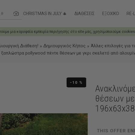
ες....
CHRISTMAS IN JULY 🎄
ΔΙΑΘΈΣΕΙΣ
ΕΞΟΧΙΚΌ
RE-L
σουμε μια κορυφαία εμπειρία περιήγησης στο site μας, χρησιμοποιούμε cookies
μιουργική Διάθεση!
Δημιουργικός Κήπος
Άλλες επιλογές για τ
 ξαπλώστρα pollywood πέντε θέσεων με γκρι σκελετό από αλουμίν
-10 %
Ανακλινόμ
θέσεων με 
196x63x38
THIS OFFER EN