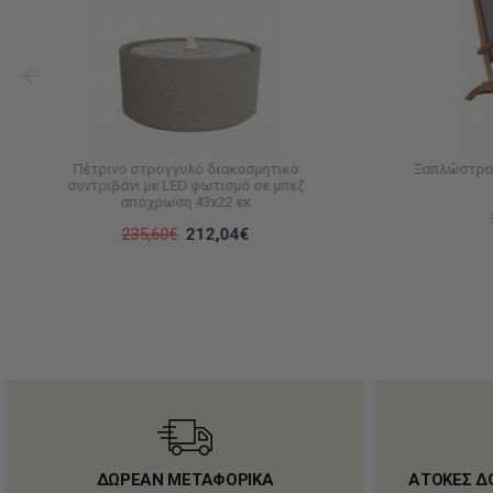
Πέτρινο στρογγυλό διακοσμητικό
Ξαπλώστρα 
συντριβάνι με LED φωτισμό σε μπεζ
απόχρωση 43x22 εκ
235,60€
212,04€
ΔΩΡΕΑΝ ΜΕΤΑΦΟΡΙΚΑ
ΑΤΟΚΕΣ Δ