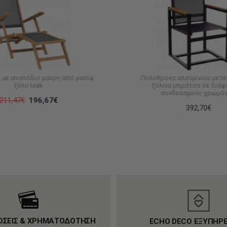
με υποπόδιο μαύρη από μασίφ
Πολυθρόνα αλουμινίου με tex
ξύλο teak
ξύλινα μπράτσα σε διά
συνδυασμούς χρωμά
211,47€
196,67€
392,70€
ΟΣΕΙΣ & ΧΡΗΜΑΤΟΔΟΤΗΣΗ
ECHO DECO ΕΞΥΠΗΡ