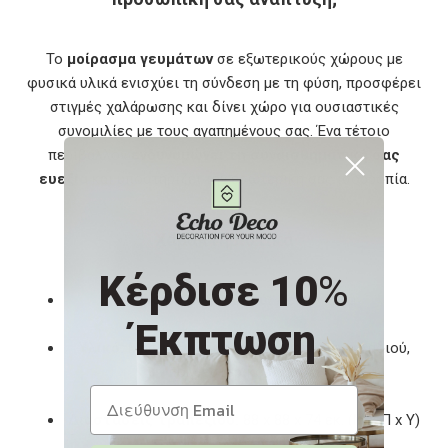
Το
μοίρασμα γευμάτων
σε εξωτερικούς χώρους με
φυσικά υλικά ενισχύει τη σύνδεση με τη φύση, προσφέρει
στιγμές χαλάρωσης και δίνει χώρο για ουσιαστικές
συνομιλίες με τους αγαπημένους σας. Ένα τέτοιο
περιβάλλον
ενδυναμώνει τη συναισθηματική σας
ευεξία
και υποστηρίζει την εσωτερική σας ισορροπία.
Χαρακτηριστικά
Κέρδισε 10
%
Χρώμα μαξιλαριού:
Λευκό κρεμ
Έκπτωση
Υλικό:
Μασίφ ξύλο ακακίας με φινίρισμα λαδιού,
πολυεστερικό ύφασμα
Διαστάσεις τραπεζιού:
88 x 88 x 74 εκ. (Μ x Π x Υ)