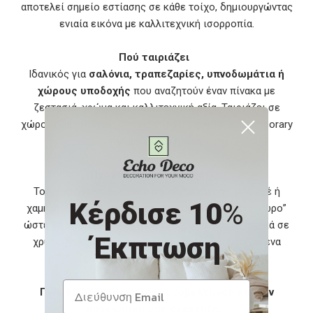
αποτελεί σημείο εστίασης σε κάθε τοίχο, δημιουργώντας
ενιαία εικόνα με καλλιτεχνική ισορροπία.
Πού ταιριάζει
Ιδανικός για
σαλόνια, τραπεζαρίες, υπνοδωμάτια ή
χώρους υποδοχής
που αναζητούν έναν πίνακα με
ζεστασιά, χρώμα και καλλιτεχνική αξία. Ταιριάζει σε
χώρους με romantic classic, modern glam ή contemporary
natural διακόσμηση.
Προτάσεις Διακόσμησης
Τοποθετήστε τον επάνω από έναν καναπέ, μπουφέ ή
Κέρδισε 10
%
χαμηλή κονσόλα, αφήνοντάς του αρκετό “οπτικό χώρο”
ώστε να αναπνεύσει. Συνδυάστε τον με διακοσμητικά σε
Έκπτωση
χρυσές ή κρεμ αποχρώσεις και φυσικά υλικά για ένα
αρμονικό αποτέλεσμα.
Πώς θα βοηθήσει στην αυτοβελτίωση και την
προσωπική σας ανάπτυξη;