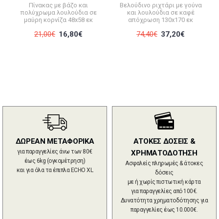
Πίνακας με βάζο και
Βελούδινο ριχτάρι με γούνα
πολύχρωμα λουλούδια σε
και λουλούδια σε καφέ
μαύρη κορνίζα 48x58 εκ
απόχρωση 130x170 εκ
21,00€
16,80€
74,40€
37,20€
ΔΩΡΕΑΝ ΜΕΤΑΦΟΡΙΚΑ
ΑΤΟΚΕΣ ΔΟΣΕΙΣ &
για παραγγελίες άνω των 80€
ΧΡΗΜΑΤΟΔΟΤΗΣΗ
έως 6kg (ογκομέτρηση)
Ασφαλείς πληρωμές & άτοκες
και για όλα τα έπιπλα ECHO XL
δόσεις
με ή χωρίς πιστωτική κάρτα
για παραγγελίες από 100€.
Δυνατότητα χρηματοδότησης για
παραγγελίες έως 10.000€.