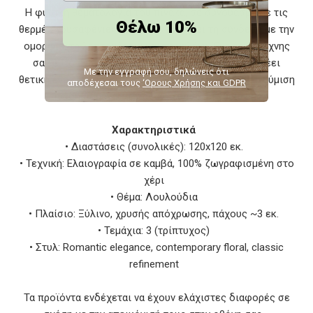
Η φυσική θεματολογία του πίνακα, σε συνδυασμό με τις
Θέλω 10%
θερμές χρυσαφένιες πινελιές, ενισχύει τη σύνδεση με την
ομορφιά, τη λεπτομέρεια και τη γαλήνη. Ένα έργο τέχνης
σαν αυτό ενισχύει την παρουσία στο "τώρα", εμπνέει
Με την εγγραφή σου, δηλώνεις ότι
θετική ενέργεια και λειτουργεί ως καθημερινή υπενθύμιση
αποδέχεσαι τους
‘Ορους Χρήσης και GDPR
της δημιουργικότητας που υπάρχει γύρω μας.
Χαρακτηριστικά
• Διαστάσεις (συνολικές): 120x120 εκ.
• Τεχνική: Ελαιογραφία σε καμβά, 100% ζωγραφισμένη στο
χέρι
• Θέμα: Λουλούδια
• Πλαίσιο: Ξύλινο, χρυσής απόχρωσης, πάχους ~3 εκ.
• Τεμάχια: 3 (τρίπτυχος)
• Στυλ: Romantic elegance, contemporary floral, classic
refinement
Τα προϊόντα ενδέχεται να έχουν ελάχιστες διαφορές σε