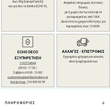
έως 6kg (ογκομέτρηση)
Ασφαλείς πληρωμές & άτοκες
και για όλα τα έπιπλα ECHO XL
δόσεις
με ή χωρίς πιστωτική κάρτα
για παραγγελίες από 100€.
Δυνατότητα χρηματοδότησης για
παραγγελίες έως 10.000€.
ΑΛΛΑΓΕΣ - ΕΠΙΣΤΡΟΦΕΣ
ECHO DECO
Εγγυημένη γρήγορη και εύκολη
ΕΞΥΠΗΡΕΤΗΣΗ
επιστροφή προϊόντων
2102724044
(09:00 - 17:30 /
Σάββατο 09:00 - 15:00)
customersupport@echodeco.gr
Κατάστημα :
216 809 00 39
ΠΛΗΡΟΦΟΡΙΕΣ