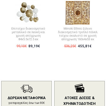
Επιτοίχιο διακοσμητικό
Mirroki Ethnic ξύλινο
μεταλλικό σε λευκή και
διακοσμητικό τριπλό πάνελ
χρυσή απόχρωση
τοίχου σκαλιστό σε χρυσή
84x5.5x72.5 εκ
απόχρωση 160x4x53 εκ
99,10€
89,19€
536,25€
455,81€
ΔΩΡΕΑΝ ΜΕΤΑΦΟΡΙΚΑ
ΑΤΟΚΕΣ ΔΟΣΕΙΣ &
για παραγγελίες άνω των 80€
ΧΡΗΜΑΤΟΔΟΤΗΣΗ