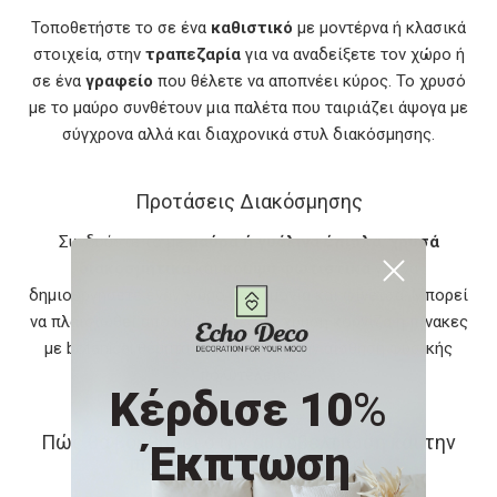
Τοποθετήστε το σε ένα
καθιστικό
με μοντέρνα ή κλασικά
στοιχεία, στην
τραπεζαρία
για να αναδείξετε τον χώρο ή
σε ένα
γραφείο
που θέλετε να αποπνέει κύρος. Το χρυσό
με το μαύρο συνθέτουν μια παλέτα που ταιριάζει άψογα με
σύγχρονα αλλά και διαχρονικά στυλ διακόσμησης.
Προτάσεις Διακόσμησης
Συνδυάστε το με
μαύρα ή γυάλινα έπιπλα
,
χρυσά
διακοσμητικά
και
κομψά φωτιστικά
για να
δημιουργήσετε έναν χώρο με αρμονία και φινέτσα. Μπορεί
να πλαισιωθεί από καθρέφτες με χρυσή κορνίζα ή πίνακες
με botanical θέματα, ενισχύοντας την αίσθηση φυσικής
πολυτέλειας.
Κέρδισε 10
%
Πώς θα βοηθήσει στην αυτοβελτίωση και την
Έκπτωση
προσωπική σας ανάπτυξη;