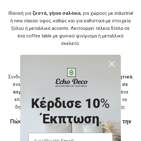
Ιδανική για
ζεστά, γήινα σαλόνια
, για χώρους με industrial
ή new classic ύφος, καθώς και για καθιστικά με στοιχεία
ξύλου ή μεταλλικά accents. Λειτουργεί τέλεια δίπλα σε
ένα coffee table με φυσικό φινίρισμα ή μεταλλικό
σκελετό.
Προτάσεις Διακόσμησης
Συνδυάστε την με
μπρονζέ ή ορειχάλκινα διακοσμητικά
,
ένα
υφαντό χαλί με ethnic σχέδια
και
μαξιλάρια σε
κεραμιδί ή μουσταρδί αποχρώσεις
. Προσθέστε ένα
Κέρδισε 10
%
επιδαπέδιο φωτιστικό με υφασμάτινο καπέλο για να
δημιουργήσετε μια ατμοσφαιρική γωνιά χαλάρωσης.
Έκπτωση
Πώς θα βοηθήσει στην αυτοβελτίωση και την
προσωπική σας ανάπτυξη;