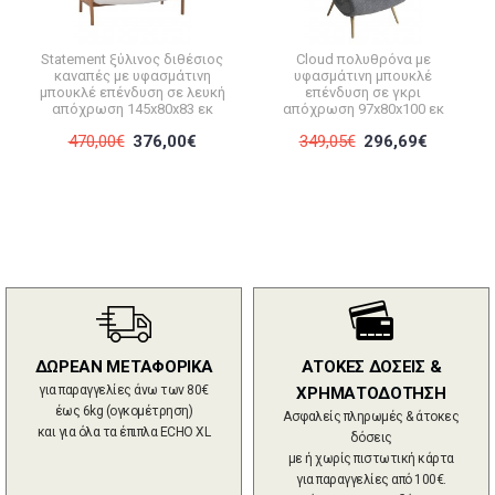
Statement ξύλινος διθέσιος
Cloud πολυθρόνα με
καναπές με υφασμάτινη
υφασμάτινη μπουκλέ
μπουκλέ επένδυση σε λευκή
επένδυση σε γκρι
απόχρωση 145x80x83 εκ
απόχρωση 97x80x100 εκ
470,00€
376,00€
349,05€
296,69€
ΔΩΡΕΑΝ ΜΕΤΑΦΟΡΙΚΑ
ΑΤΟΚΕΣ ΔΟΣΕΙΣ &
για παραγγελίες άνω των 80€
ΧΡΗΜΑΤΟΔΟΤΗΣΗ
έως 6kg (ογκομέτρηση)
Ασφαλείς πληρωμές & άτοκες
και για όλα τα έπιπλα ECHO XL
δόσεις
με ή χωρίς πιστωτική κάρτα
για παραγγελίες από 100€.