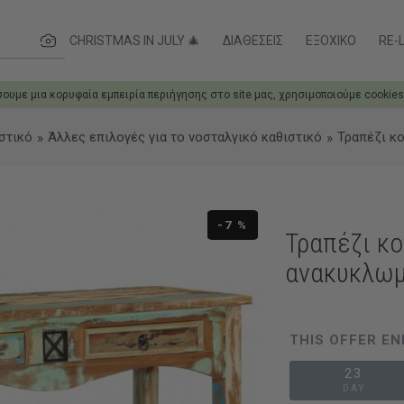
ες....
CHRISTMAS IN JULY 🎄
ΔΙΑΘΈΣΕΙΣ
ΕΞΟΧΙΚΌ
RE-L
σουμε μια κορυφαία εμπειρία περιήγησης στο site μας, χρησιμοποιούμε cookies
στικό
Άλλες επιλογές για το νοσταλγικό καθιστικό
Τραπέζι κ
-7 %
Τραπέζι κ
ανακυκλωμ
THIS OFFER EN
23
DAY