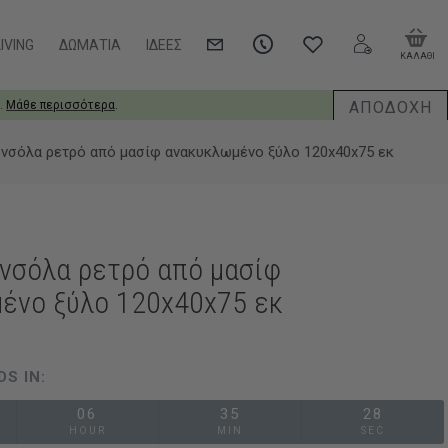
IVING
ΔΩΜΆΤΙΑ
ΙΔΈΕΣ
ΚΑΛΑΘΙ
ΑΠΟΔΟΧΗ
.
Μάθε περισσότερα
.
ονσόλα ρετρό από μασίφ ανακυκλωμένο ξύλο 120x40x75 εκ
ονσόλα ρετρό από μασίφ
ένο ξύλο 120x40x75 εκ
DS IN:
06
35
27
HOUR
MIN
SEC