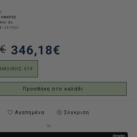
Σ:
Σ ΗΜΈΡΕΣ
HO-XL
Σ:
247925
€
346,18€
ΑΜΟΙΒΗΣ:
519
Προσθήκη στο καλάθι
Αγαπημένα
Σύγκριση