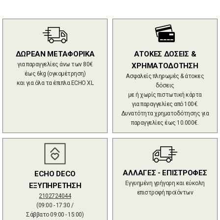
ΔΩΡΕΑΝ ΜΕΤΑΦΟΡΙΚΑ
ΑΤΟΚΕΣ ΔΟΣΕΙΣ &
για παραγγελίες άνω των 80€
ΧΡΗΜΑΤΟΔΟΤΗΣΗ
έως 6kg (ογκομέτρηση)
Ασφαλείς πληρωμές & άτοκες
και για όλα τα έπιπλα ECHO XL
δόσεις
με ή χωρίς πιστωτική κάρτα
για παραγγελίες από 100€.
Δυνατότητα χρηματοδότησης για
παραγγελίες έως 10.000€.
ΑΛΛΑΓΕΣ - ΕΠΙΣΤΡΟΦΕΣ
ECHO DECO
Εγγυημένη γρήγορη και εύκολη
ΕΞΥΠΗΡΕΤΗΣΗ
επιστροφή προϊόντων
2102724044
(09:00 - 17:30 /
Σάββατο 09:00 - 15:00)