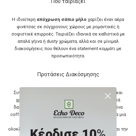
Πού ταιριάζει
Η ιδιαίτερη
απόχρωση σάπιο μήλο
χαρίζει έναν αέρα
φινέτσας σε σύγχρονους χώρους με ρομαντικές ή
σοφιστικέ επιρροές. Ταιριάζει ιδανικά σε καθιστικά με
απαλά γήινα ή dusty χρώματα, αλλά και σε μίνιμαλ
διακοσμήσεις που θέλουν ένα statement κομμάτι με
προσωπικότητα.
Προτάσεις Διακόσμησης
Συνδυάστε τον με ένα μπεζ χαλί με απαλό μοτίβο και
χρυσές ή ασημί λεπτομέρειες. Επιλέξτε φωτιστικά
δαπέδου με ματ νίκελ επιφάνειες και προσθέστε ένα
coffee table σε ανοιχτόχρωμο ξύλο ή λευκή λάκα για μια
φωτεινή, φρέσκια σύνθεση. Μπορείτε να τον
ολοκληρώσετε ως σετ μαζί με τον διθέσιο καναπέ και την
Κέρδισε 10
%