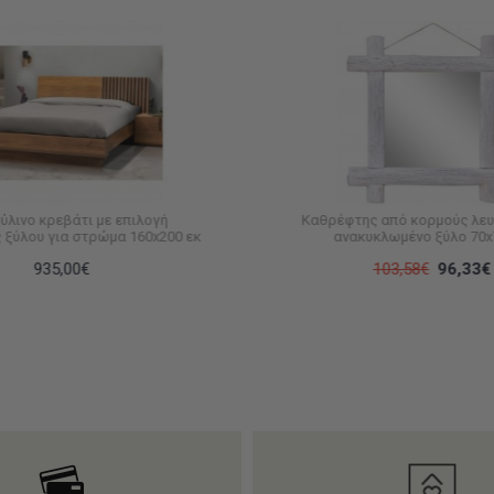
ξύλινo κρεβάτι με επιλογή
Καθρέφτης από κορμούς λευ
ξύλου για στρώμα 160x200 εκ
ανακυκλωμένο ξύλο 70x7
935,00€
103,58€
96,33€