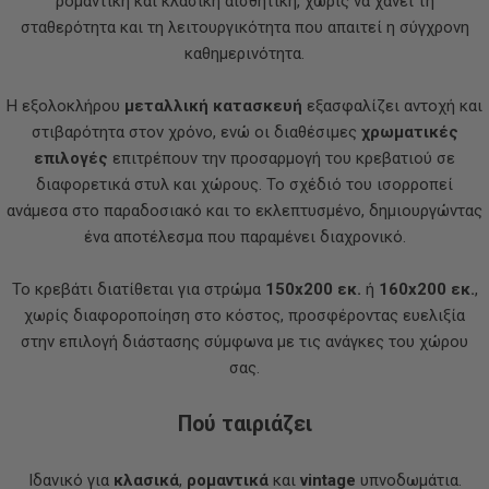
ρομαντική και κλασική αισθητική, χωρίς να χάνει τη
σταθερότητα και τη λειτουργικότητα που απαιτεί η σύγχρονη
καθημερινότητα.
Η εξολοκλήρου
μεταλλική κατασκευή
εξασφαλίζει αντοχή και
στιβαρότητα στον χρόνο, ενώ οι διαθέσιμες
χρωματικές
επιλογές
επιτρέπουν την προσαρμογή του κρεβατιού σε
διαφορετικά στυλ και χώρους. Το σχέδιό του ισορροπεί
ανάμεσα στο παραδοσιακό και το εκλεπτυσμένο, δημιουργώντας
ένα αποτέλεσμα που παραμένει διαχρονικό.
Το κρεβάτι διατίθεται για στρώμα
150x200 εκ.
ή
160x200 εκ.
,
χωρίς διαφοροποίηση στο κόστος, προσφέροντας ευελιξία
στην επιλογή διάστασης σύμφωνα με τις ανάγκες του χώρου
σας.
Πού ταιριάζει
Ιδανικό για
κλασικά
,
ρομαντικά
και
vintage
υπνοδωμάτια.