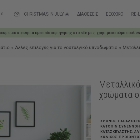
ες....
CHRISTMAS IN JULY 🎄
ΔΙΑΘΈΣΕΙΣ
ΕΞΟΧΙΚΌ
RE-L
σουμε μια κορυφαία εμπειρία περιήγησης στο site μας, χρησιμοποιούμε cookies
άτιο
Άλλες επιλογές για το νοσταλγικό υπνοδωμάτιο
Μεταλλι
Μεταλλικό
χρώματα σ
ΧΡΟΝΟΣ ΠΑΡΑΔΟΣΗ
ΚΑΤΌΠΙΝ ΣΥΝΕΝΝΌ
AV
ΚΑΤΑΣΚΕΥΑΣΤΗΣ:
ΚΩΔΙΚΟΣ ΠΡΟΪΟΝΤΟ