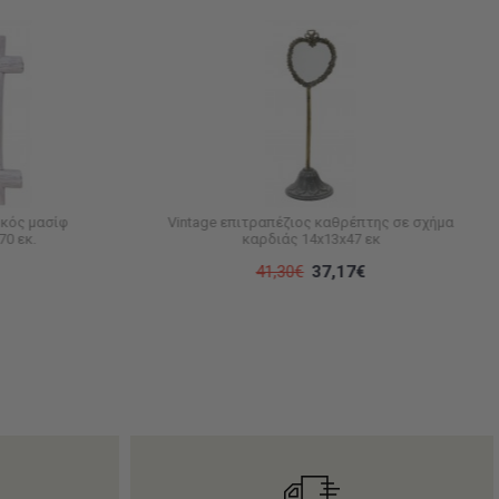
κός μασίφ
Vintage επιτραπέζιος καθρέπτης σε σχήμα
0 εκ.
καρδιάς 14x13x47 εκ
41,30€
37,17€