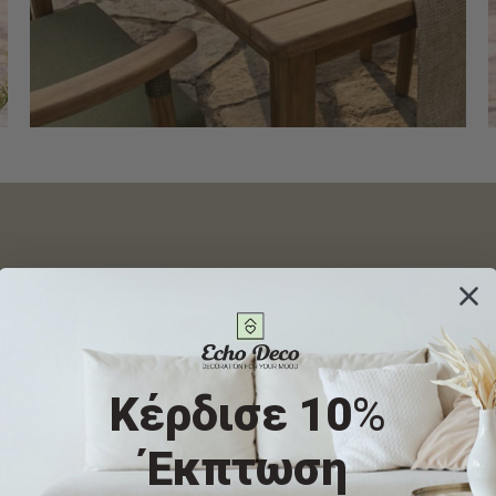
Κατασκευασμένο από μα
που ξεχωρίζει για την 
του δύναμη, το Elor
Κέρδισε 10
%
ανταποκρίνεται στις 
Έκπτωση
χρήσης σε εξ