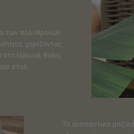
μα των πολυθρόνων
ότητα, χαρίζοντας
στο Natural, Boho,
oor στυλ.
Τα αναπαυτικά μαξιλ