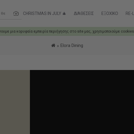
ες....
CHRISTMAS IN JULY 🎄
ΔΙΑΘΈΣΕΙΣ
ΕΞΟΧΙΚΌ
RE-L
σουμε μια κορυφαία εμπειρία περιήγησης στο site μας, χρησιμοποιούμε cookies
Elora Dining