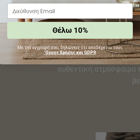
Η στιβαρή κατασκευή αντ
Θέλω 10%
και στις καιρικές μ
σταθερότητα και την αι
Με την εγγραφή σου, δηλώνεις ότι αποδέχεσαι τους
‘Ορους Χρήσης και GDPR
και η ζεστή απόχρωση 
αυθεντική ατμόσφαιρα 
β