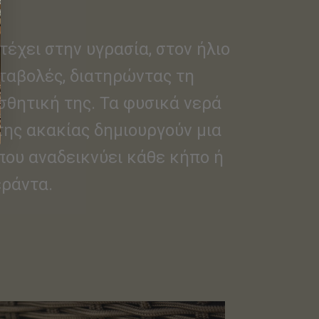
έχει στην υγρασία, στον ήλιο
εταβολές, διατηρώντας τη
σθητική της. Τα φυσικά νερά
της ακακίας δημιουργούν μια
που αναδεικνύει κάθε κήπο ή
εράντα.