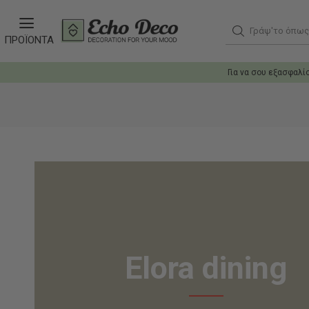
Γράψ'το όπως θ
ΠΡΟΪΟΝΤΑ
Για να σου εξασφαλί
Elora dining