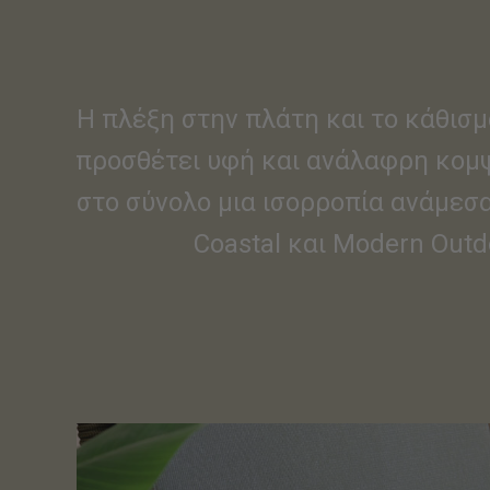
Η πλέξη στην πλάτη και το κάθισ
προσθέτει υφή και ανάλαφρη κομψ
στο σύνολο μια ισορροπία ανάμεσα 
Coastal και Modern Outd