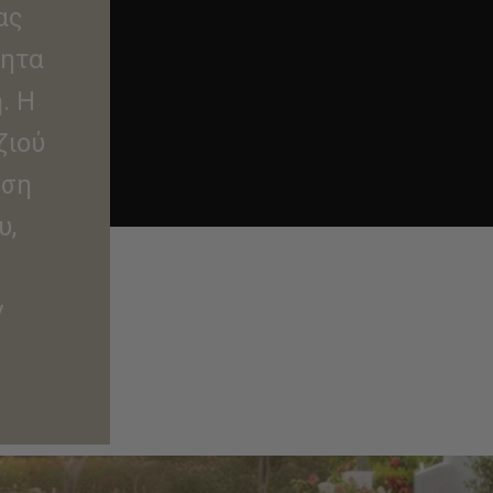
ας
τητα
. Η
ζιού
ωση
υ,
ν