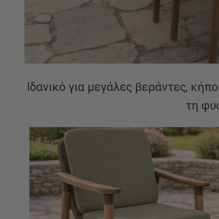
Ιδανικό για μεγάλες βεράντες, κήπο
τη φυ