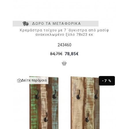
ΔΩΡΟ ΤΑ ΜΕΤΑΦΟΡΙΚΑ
Κρεμάστρα τοίχου με 7 ΄άγκιστρα από μασίφ
ανακυκλωμένο ξύλο 78x23 εκ
243460
84,79€
78,85€
Δείτε παρόμοια
-7 %