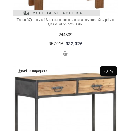
ΔΩΡΟ ΤΑ ΜΕΤΑΦΟΡΙΚΑ
Τραπέζι κονσόλα retro από μασίφ ανακυκλωμένο
ξύλο 80x35x80 εκ
244509
357,01€
332,02€
Δείτε παρόμοια
-7 %