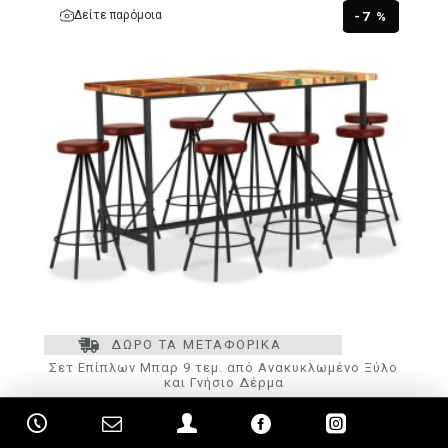
Δείτε παρόμοια
-7 %
ΔΩΡΟ ΤΑ ΜΕΤΑΦΟΡΙΚΑ
Σετ Επίπλων Μπαρ 9 τεμ. από Ανακυκλωμένο Ξύλο
και Γνήσιο Δέρμα
3053444