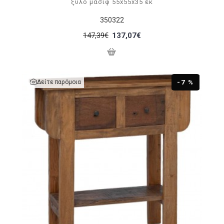
ξύλο μασίφ 55x55x35 εκ
350322
147,39€
137,07€
Δείτε παρόμοια
-7 %