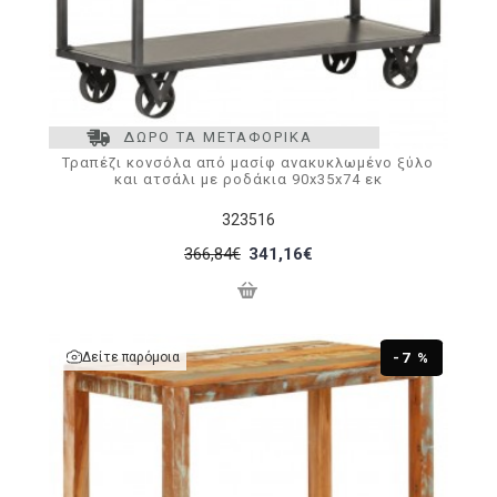
ΔΩΡΟ ΤΑ ΜΕΤΑΦΟΡΙΚΑ
Τραπέζι κονσόλα από μασίφ ανακυκλωμένο ξύλο
και ατσάλι με ροδάκια 90x35x74 εκ
323516
366,84€
341,16€
Δείτε παρόμοια
-7 %