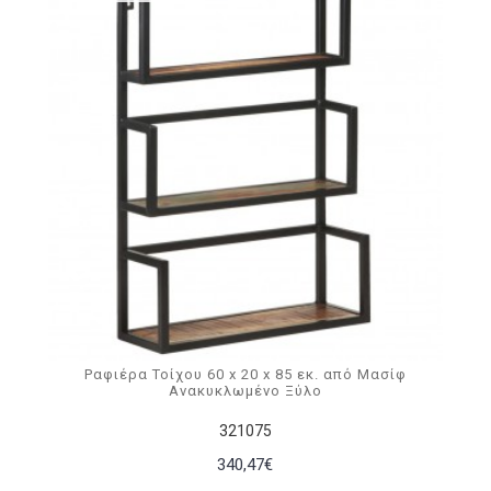
Ραφιέρα Τοίχου 60 x 20 x 85 εκ. από Μασίφ
Ανακυκλωμένο Ξύλο
321075
340,47€