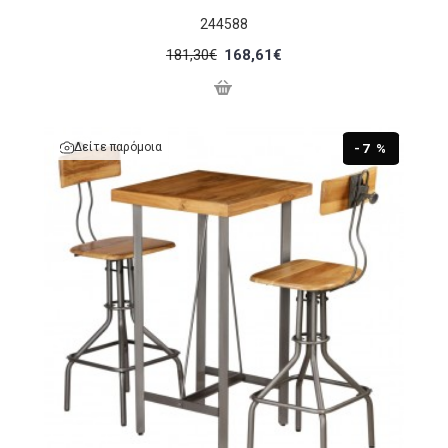
244588
181,30€
168,61€
Δείτε παρόμοια
-7 %