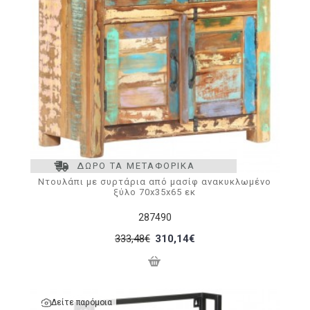
ΔΩΡΟ ΤΑ ΜΕΤΑΦΟΡΙΚΑ
Ντουλάπι με συρτάρια από μασίφ ανακυκλωμένο
ξύλο 70x35x65 εκ
287490
333,48€
310,14€
Δείτε παρόμοια