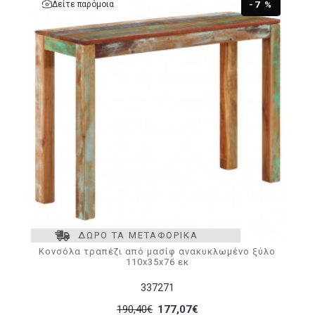
Δείτε παρόμοια
-7 %
ΔΩΡΟ ΤΑ ΜΕΤΑΦΟΡΙΚΑ
Κονσόλα τραπέζι από μασίφ ανακυκλωμένο ξύλο
110x35x76 εκ
337271
190,40€
177,07€