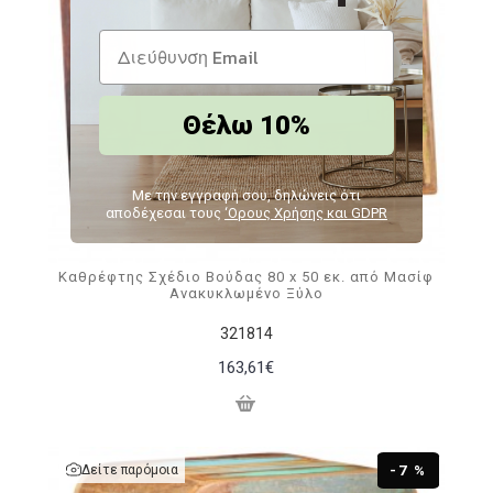
Θέλω 10%
Με την εγγραφή σου, δηλώνεις ότι
αποδέχεσαι τους
‘Ορους Χρήσης και GDPR
Καθρέφτης Σχέδιο Βούδας 80 x 50 εκ. από Μασίφ
Ανακυκλωμένο Ξύλο
321814
163,61€
Δείτε παρόμοια
-7 %