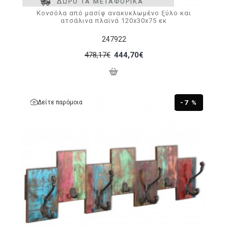
ΔΩΡΟ ΤΑ ΜΕΤΑΦΟΡΙΚΑ
Κονσόλα από μασίφ ανακυκλωμένο ξύλο και
ατσάλινα πλαϊνά 120x30x75 εκ
247922
478,17€
444,70€
Δείτε παρόμοια
-7 %