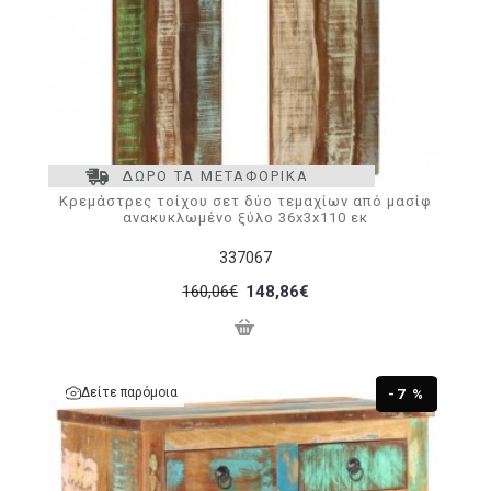
ΔΩΡΟ ΤΑ ΜΕΤΑΦΟΡΙΚΑ
Κρεμάστρες τοίχου σετ δύο τεμαχίων από μασίφ
ανακυκλωμένο ξύλο 36x3x110 εκ
337067
160,06€
148,86€
Δείτε παρόμοια
-7 %