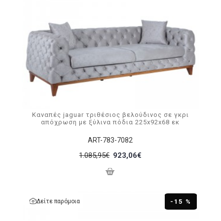
Καναπές jaguar τριθέσιος βελούδινος σε γκρι
απόχρωση με ξύλινα πόδια 225x92x68 εκ
ART-783-7082
1.085,95€
923,06€
Δείτε παρόμοια
-15 %