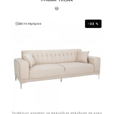
Δείτε παρόμοια
-33 %
Τριθέσιος καναπές με βελούδινη επένδυση σε κρεμ