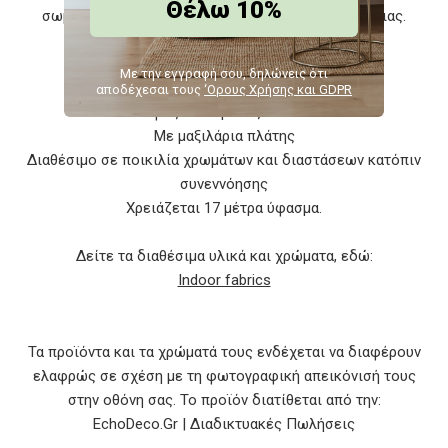
Θέλω 10%
σωματική χαλάρωση και την επαναφόρτιση ενέργειας.
Χαρακτηριστικά
Με την εγγραφή σου, δηλώνεις ότι
Διαστάσεις: 250x180/90x72 εκ.
αποδέχεσαι τους
‘Ορους Χρήσης και GDPR
Ύψος καθίσματος: 60 εκ.
Με μαξιλάρια πλάτης
Διαθέσιμο σε ποικιλία χρωμάτων και διαστάσεων κατόπιν
συνεννόησης
Χρειάζεται 17 μέτρα ύφασμα.
Δείτε τα διαθέσιμα υλικά και χρώματα, εδώ:
Indoor fabrics
Τα προϊόντα και τα χρώματά τους ενδέχεται να διαφέρουν
ελαφρώς σε σχέση με τη φωτογραφική απεικόνισή τους
στην οθόνη σας. Το προϊόν διατίθεται από την:
EchoDeco.Gr | Διαδικτυακές Πωλήσεις