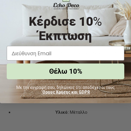
καρέκλα σε minimal περιβάλλον. Προσθέστε μαξιλαράκια σε
παστέλ ή floral υφάσματα για ακόμη πιο ανάλαφρη διάθεση.
Κέρδισε 10
%
Πώς θα βοηθήσει στην αυτοβελτίωση και την
προσωπική σας ανάπτυξη;
Έκπτωση
Το χρώμα επηρεάζει βαθιά τη διάθεση. Το τιρκουάζ τονώνει τη
δημιουργικότητα, φέρνει αισιοδοξία και ενισχύει το αίσθημα
ευεξίας. Επιλέγοντάς την, δημιουργείτε έναν χώρο που σας
εμπνέει να νιώθετε όμορφα κάθε στιγμή της ημέρας.
Θέλω 10%
Χαρακτηριστικά
Με την εγγραφή σου, δηλώνεις ότι αποδέχεσαι τους
‘Ορους Χρήσης και GDPR
Υλικό:
Μέταλλο