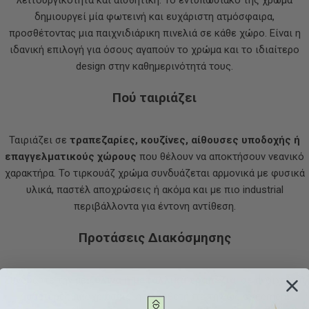
λειτουργικότητα και αισθητική. Το εντυπωσιακό της χρώμα
δημιουργεί μία φωτεινή και ευχάριστη ατμόσφαιρα,
προσθέτοντας μια παιχνιδιάρικη πινελιά σε κάθε χώρο. Είναι η
ιδανική επιλογή για όσους αγαπούν το χρώμα και το ιδιαίτερο
design στην καθημερινότητά τους.
Πού ταιριάζει
Ταιριάζει σε
τραπεζαρίες, κουζίνες, αίθουσες υποδοχής ή
επαγγελματικούς χώρους
που θέλουν να αποκτήσουν νεανικό
χαρακτήρα. Το τιρκουάζ χρώμα συνδυάζεται αρμονικά με φυσικά
υλικά, παστέλ αποχρώσεις ή ακόμα και με πιο industrial
περιβάλλοντα για έντονη αντίθεση.
Προτάσεις Διακόσμησης
Συνδυάστε την με
ξύλινα ή μεταλλικά τραπέζια
, σε ανοιχτές ή
ουδέτερες αποχρώσεις, ή τοποθετήστε την ως statement