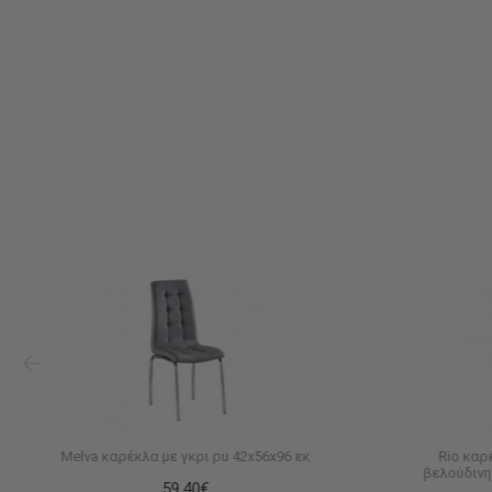
Melva καρέκλα με γκρι pu 42x56x96 εκ
Rio καρ
βελούδινη
59,40€