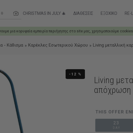
ες....
CHRISTMAS IN JULY 🎄
ΔΙΑΘΈΣΕΙΣ
ΕΞΟΧΙΚΌ
RE-L
σουμε μια κορυφαία εμπειρία περιήγησης στο site μας, χρησιμοποιούμε cookies
α - Κάθισμα
Καρέκλες Εσωτερικού Χώρου
Living μεταλλική κ
-12 %
Living μετ
απόχρωση 
THIS OFFER EN
23
DAY