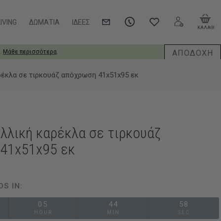
IVING
ΔΩΜΆΤΙΑ
ΙΔΈΕΣ
ΚΑΛΑΘΙ
ΑΠΟΔΟΧΗ
.
Μάθε περισσότερα
.
αρέκλα σε τιρκουάζ απόχρωση 41x51x95 εκ
αλλική καρέκλα σε τιρκουάζ
41x51x95 εκ
DS IN:
05
44
57
HOUR
MIN
SEC