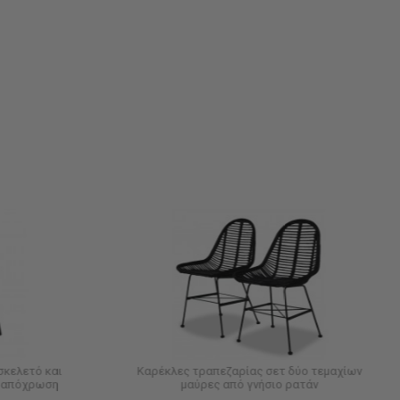
σκελετό και
Καρέκλες τραπεζαρίας σετ δύο τεμαχίων
έ απόχρωση
μαύρες από γνήσιο ρατάν