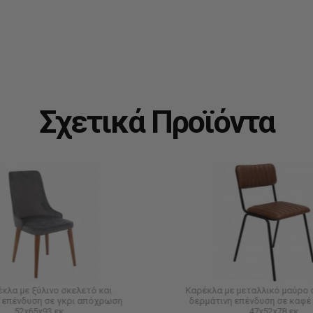
Σχετικά Προϊόντα
έκλα με ξύλινο σκελετό και
Καρέκλα με μεταλλικό μαύρο 
 επένδυση σε γκρι απόχρωση
δερμάτινη επένδυση σε καφ
52x65x93 εκ
47x52x78 εκ