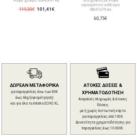
καφέ χρώμα 50x45x91 εκ
απόχρωση με καφέ
υφασμάτινο κάθισμα
119,30€
101,41€
48x51x79 εκ
60,75€
ΔΩΡΕΑΝ ΜΕΤΑΦΟΡΙΚΑ
ΑΤΟΚΕΣ ΔΟΣΕΙΣ &
για παραγγελίες άνω των 80€
ΧΡΗΜΑΤΟΔΟΤΗΣΗ
έως 6kg (ογκομέτρηση)
Ασφαλείς πληρωμές & άτοκες
και για όλα τα έπιπλα ECHO XL
δόσεις
με ή χωρίς πιστωτική κάρτα
για παραγγελίες από 100€.
Δυνατότητα χρηματοδότησης για
παραγγελίες έως 10.000€.