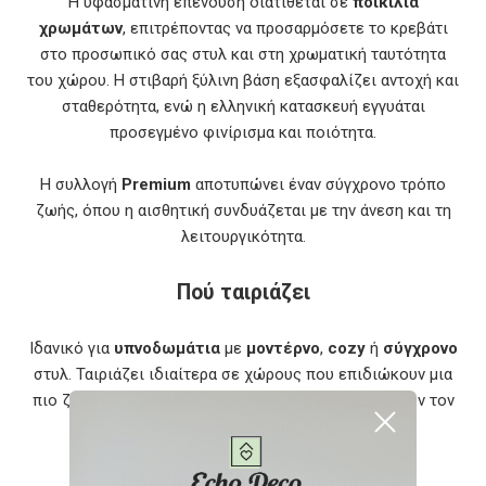
Η υφασμάτινη επένδυση διατίθεται σε
ποικιλία
χρωμάτων
, επιτρέποντας να προσαρμόσετε το κρεβάτι
στο προσωπικό σας στυλ και στη χρωματική ταυτότητα
του χώρου. Η στιβαρή ξύλινη βάση εξασφαλίζει αντοχή και
σταθερότητα, ενώ η ελληνική κατασκευή εγγυάται
προσεγμένο φινίρισμα και ποιότητα.
Η συλλογή
Premium
αποτυπώνει έναν σύγχρονο τρόπο
ζωής, όπου η αισθητική συνδυάζεται με την άνεση και τη
λειτουργικότητα.
Πού ταιριάζει
Ιδανικό για
υπνοδωμάτια
με
μοντέρνο
,
cozy
ή
σύγχρονο
στυλ. Ταιριάζει ιδιαίτερα σε χώρους που επιδιώκουν μια
πιο ζεστή και φιλόξενη ατμόσφαιρα, χωρίς να χάνουν τον
σύγχρονο χαρακτήρα τους.
Προτάσεις Διακόσμησης