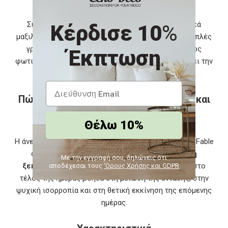
Συνδυάστε το με μαλακά λευκά είδη, διακοσμητικά
Κέρδισε 10
%
μαξιλάρια σε ήσυχες αποχρώσεις και κομοδίνα με απλές
γραμμές. Ένα χαμηλό φωτιστικό ή απαλός έμμεσος
Έκπτωση
φωτισμός θα αναδείξει το κεφαλάρι και θα ενισχύσει την
αίσθηση χαλάρωσης.
Πώς θα βοηθήσει στην αυτοβελτίωση και
την προσωπική σας ανάπτυξη;
Θέλω 10%
Η άνεση και η αίσθηση θαλπωρής που προσφέρει το Fable
συμβάλλουν σε
ποιοτικό ύπνο και ουσιαστική
Με την εγγραφή σου, δηλώνεις ότι
ξεκούραση
. Ένα περιβάλλον που σας αγκαλιάζει στο
αποδέχεσαι τους
‘Ορους Χρήσης και GDPR
τέλος της ημέρας βοηθά στη μείωση της έντασης, στην
ψυχική ισορροπία και στη θετική εκκίνηση της επόμενης
ημέρας.