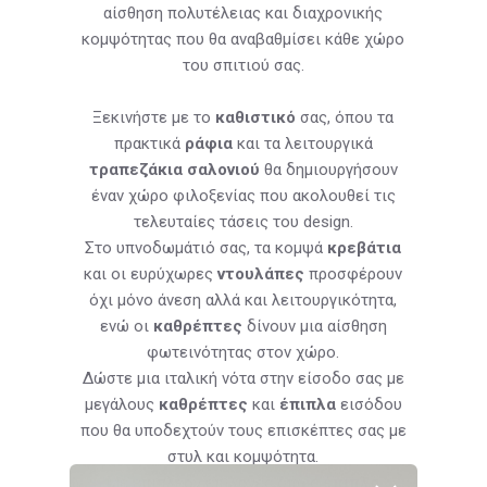
αίσθηση πολυτέλειας και διαχρονικής
κομψότητας που θα αναβαθμίσει κάθε χώρο
του σπιτιού σας.
Ξεκινήστε με το
καθιστικό
σας, όπου τα
πρακτικά
ράφια
και τα λειτουργικά
τραπεζάκια σαλονιού
θα δημιουργήσουν
έναν χώρο φιλοξενίας που ακολουθεί τις
τελευταίες τάσεις του design.
Στο υπνοδωμάτιό σας, τα κομψά
κρεβάτια
και οι ευρύχωρες
ντουλάπες
προσφέρουν
όχι μόνο άνεση αλλά και λειτουργικότητα,
ενώ οι
καθρέπτες
δίνουν μια αίσθηση
φωτεινότητας στον χώρο.
Δώστε μια ιταλική νότα στην είσοδο σας με
μεγάλους
καθρέπτες
και
έπιπλα
εισόδου
που θα υποδεχτούν τους επισκέπτες σας με
στυλ και κομψότητα.
Με επιπλέον επιλογές όπως
έπιπλα