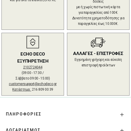
και για όλα τα έπιπλα ECHO XL
δόσεις
με ή χωρίς πιστωτική κάρτα
για παραγγελίες από 100€.
Δυνατότητα χρηματοδότησης για
παραγγελίες έως 10.000€.
ΑΛΛΑΓΕΣ - ΕΠΙΣΤΡΟΦΕΣ
ECHO DECO
Εγγυημένη γρήγορη και εύκολη
ΕΞΥΠΗΡΕΤΗΣΗ
επιστροφή προϊόντων
2102724044
(09:00 - 17:30 /
Σάββατο 09:00 - 15:00)
customersupport@echodeco.gr
Κατάστημα :
216 809 00 39
ΠΛΗΡΟΦΟΡΙΕΣ
ΛΟΓΑΡΙΑΣΜΟΣ