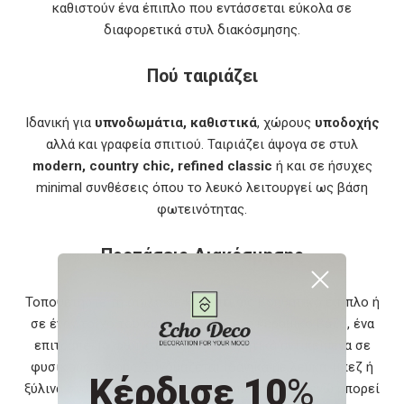
καθιστούν ένα έπιπλο που εντάσσεται εύκολα σε
διαφορετικά στυλ διακόσμησης.
Πού ταιριάζει
Ιδανική για
υπνοδωμάτια, καθιστικά
, χώρους
υποδοχής
αλλά και γραφεία σπιτιού. Ταιριάζει άψογα σε στυλ
modern, country chic, refined classic
ή και σε ήσυχες
minimal συνθέσεις όπου το λευκό λειτουργεί ως βάση
φωτεινότητας.
Προτάσεις Διακόσμησης
Τοποθετήστε τη δίπλα σε κρεβάτι ως βοηθητικό έπιπλο ή
σε έναν τοίχο του καθιστικού με ένα κεραμικό βάζο, ένα
επιτραπέζιο φωτιστικό ή διακοσμητικά αντικείμενα σε
φυσικούς τόνους. Συνδυάζεται ιδανικά με λευκά, μπεζ ή
Κέρδισε 10
%
ξύλινα στοιχεία για ένα αρμονικό αποτέλεσμα, ενώ μπορεί