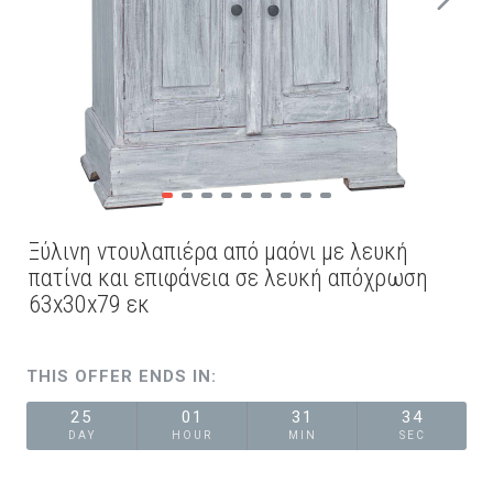
Ξύλινη ντουλαπιέρα από μαόνι με λευκή
πατίνα και επιφάνεια σε λευκή απόχρωση
63x30x79 εκ
THIS OFFER ENDS IN:
25
01
31
33
DAY
HOUR
MIN
SEC