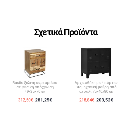
Σχετικά Προϊόντα
Rustic ξύλινη συρταριέρα
Αρχειοθήκη με 4 πόρτες
σε φυσική απόχρωση
βιομηχανική μαύρη από
49x35x70 εκ
ατσάλι 75x40x80 εκ
312,50€
281,25€
218,84€
203,52€