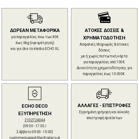
ΔΩΡΕΑΝ ΜΕΤΑΦΟΡΙΚΑ
ΑΤΟΚΕΣ ΔΟΣΕΙΣ &
για παραγγελίες άνω των 80€
ΧΡΗΜΑΤΟΔΟΤΗΣΗ
έως 6kg (ογκομέτρηση)
Ασφαλείς πληρωμές & άτοκες
και για όλα τα έπιπλα ECHO XL
δόσεις
με ή χωρίς πιστωτική κάρτα
για παραγγελίες από 100€.
Δυνατότητα χρηματοδότησης για
παραγγελίες έως 10.000€.
ΑΛΛΑΓΕΣ - ΕΠΙΣΤΡΟΦΕΣ
ECHO DECO
Εγγυημένη γρήγορη και εύκολη
ΕΞΥΠΗΡΕΤΗΣΗ
επιστροφή προϊόντων
2102724044
(09:00 - 17:30 /
Σάββατο 09:00 - 15:00)
customersupport@echodeco.gr