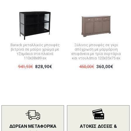
Barack μεταλλικός μπουφές
Ξύλινος μπουφές σε γκρι
βιτρίνα σε μαύρο χρώμα με
απόχρωση με μαρμάρινη
τζαμάκια στα πλαϊνά
επιφάνεια με τρία συρτάρια
110x38x89 εκ
και ντουλάπια 120x35x75 εκ
941,93€
828,90€
450,00€
360,00€
ΔΩΡΕΑΝ ΜΕΤΑΦΟΡΙΚΑ
ΑΤΟΚΕΣ ΔΟΣΕΙΣ &