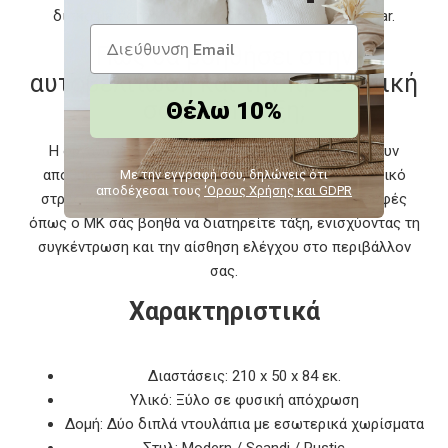
δίσκο με ποτήρια και μπουκάλια ως mini home bar.
Πώς θα βοηθήσει στην
αυτοβελτίωση και την προσωπική
σας ανάπτυξη;
Θέλω 10%
Η οργάνωση του χώρου με έπιπλα που προσφέρουν
αποθήκευση και αισθητική αρμονία μειώνει το οπτικό
Με την εγγραφή σου, δηλώνεις ότι
αποδέχεσαι τους
‘Ορους Χρήσης και GDPR
στρες και αυξάνει την αίσθηση ηρεμίας. Ένας μπουφές
όπως ο MK σάς βοηθά να διατηρείτε τάξη, ενισχύοντας τη
συγκέντρωση και την αίσθηση ελέγχου στο περιβάλλον
σας.
Χαρακτηριστικά
Διαστάσεις: 210 x 50 x 84 εκ.
Υλικό: Ξύλο σε φυσική απόχρωση
Δομή: Δύο διπλά ντουλάπια με εσωτερικά χωρίσματα