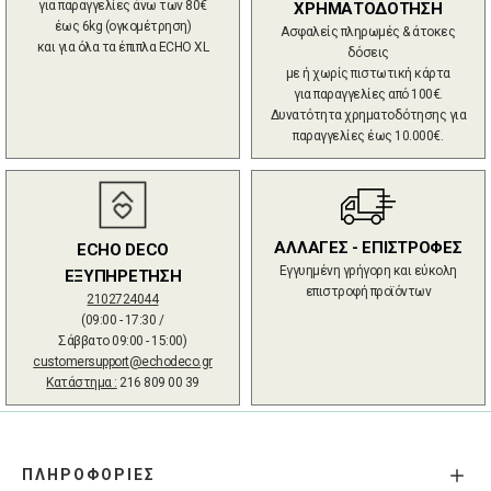
για παραγγελίες άνω των 80€
ΧΡΗΜΑΤΟΔΟΤΗΣΗ
έως 6kg (ογκομέτρηση)
Ασφαλείς πληρωμές & άτοκες
και για όλα τα έπιπλα ECHO XL
δόσεις
με ή χωρίς πιστωτική κάρτα
για παραγγελίες από 100€.
Δυνατότητα χρηματοδότησης για
παραγγελίες έως 10.000€.
ΑΛΛΑΓΕΣ - ΕΠΙΣΤΡΟΦΕΣ
ECHO DECO
Εγγυημένη γρήγορη και εύκολη
ΕΞΥΠΗΡΕΤΗΣΗ
επιστροφή προϊόντων
2102724044
(09:00 - 17:30 /
Σάββατο 09:00 - 15:00)
customersupport@echodeco.gr
Κατάστημα :
216 809 00 39
ΠΛΗΡΟΦΟΡΙΕΣ