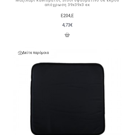
Μαξιλάρι καθίσματος Stool υφασμάτινο σε εκρού
απόχρωση 39x39x3 εκ
Ε204,Ε
4,73€
Δείτε παρόμοια