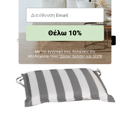
LNS N2/52
19,25€
17,33€
Θέλω 10%
Δείτε παρόμοια
-10 %
Με την εγγραφή σου, δηλώνεις ότι
αποδέχεσαι τους
‘Ορους Χρήσης και GDPR