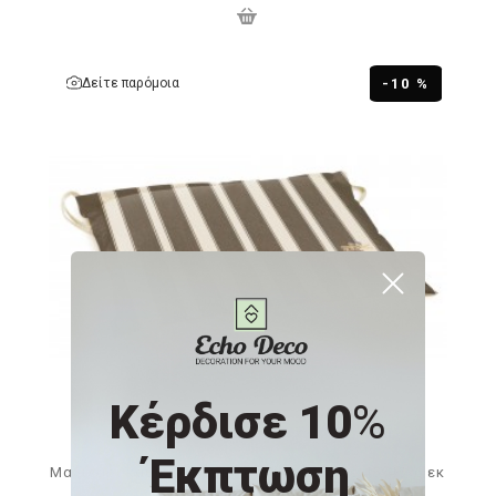
Δείτε παρόμοια
-10 %
Κέρδισε 10
%
Έκπτωση
Μαξιλάρι καθίσματος με φερμουάρ ριγέ 45x45x6 εκ