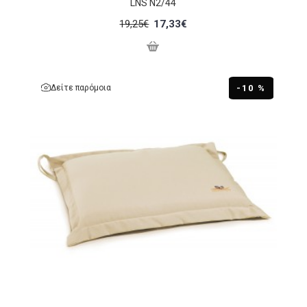
LNS N2/44
19,25€
17,33€
Δείτε παρόμοια
-10 %