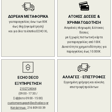
ΔΩΡΕΑΝ ΜΕΤΑΦΟΡΙΚΑ
ΑΤΟΚΕΣ ΔΟΣΕΙΣ &
για παραγγελίες άνω των 80€
ΧΡΗΜΑΤΟΔΟΤΗΣΗ
έως 6kg (ογκομέτρηση)
Ασφαλείς πληρωμές & άτοκες
και για όλα τα έπιπλα ECHO XL
δόσεις
με ή χωρίς πιστωτική κάρτα
για παραγγελίες από 100€.
Δυνατότητα χρηματοδότησης για
παραγγελίες έως 10.000€.
ΑΛΛΑΓΕΣ - ΕΠΙΣΤΡΟΦΕΣ
ECHO DECO
Εγγυημένη γρήγορη και εύκολη
ΕΞΥΠΗΡΕΤΗΣΗ
επιστροφή προϊόντων
2102724044
(09:00 - 17:30 /
Σάββατο 09:00 - 15:00)
customersupport@echodeco.gr
Κατάστημα :
216 809 00 39