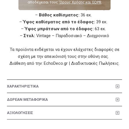
χυτοσίδηρο
αποδέχεσαι τους
‘Ορους Χρήσης και GDPR
–
Διαστάσεις:
120 x 56 x 87 εκ. (Π x Β x Υ)
–
Βάθος καθίσματος:
36 εκ.
–
Ύψος καθίσματος από το έδαφος:
39 εκ.
–
Ύψος μπράτσων από το έδαφος:
63 εκ.
–
Στυλ:
Vintage – Παραδοσιακό – Διαχρονικό
Τα προϊόντα ενδέχεται να έχουν ελάχιστες διαφορές σε
σχέση με την απεικόνισή τους στην οθόνη σας.
Διάθεση από την: EchoDeco.gr | Διαδικτυακές Πωλήσεις.
ΧΑΡΑΚΤΗΡΙΣΤΙΚΑ
ΔΩΡΕΑΝ ΜΕΤΑΦΟΡΙΚΑ
ΑΞΙΟΛΟΓΗΣΕΙΣ