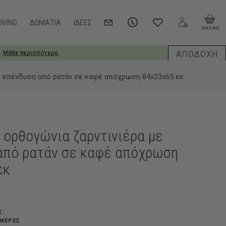
IVING
ΔΩΜΆΤΙΑ
ΙΔΈΕΣ
ΚΑΛΑΘΙ
ΑΠΟΔΟΧΗ
.
Μάθε περισσότερα
.
ε επένδυση από ρατάν σε καφέ απόχρωση 84x23x65 εκ
 ορθογώνια ζαρντινιέρα με
από ρατάν σε καφέ απόχρωση
εκ
Σ:
ΗΜΈΡΕΣ