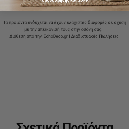
‘Ορους Χρήσης και GDPR
Χρώμα: Καφέ
Στυλ: Φυσικό, Boho, Μοντέρνο
Τα προϊόντα ενδέχεται να έχουν ελάχιστες διαφορές σε σχέση
με την απεικόνισή τους στην οθόνη σας.
Διάθεση από την: EchoDeco.gr | Διαδικτυακές Πωλήσεις.
Σχετικά Προϊόντα