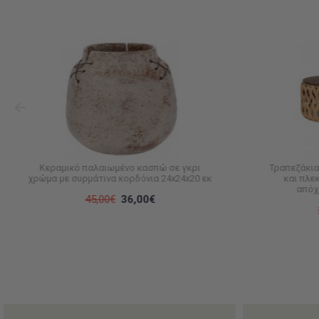
Κεραμικό παλαιωμένο κασπώ σε γκρι
Τραπεζάκια
χρώμα με συρμάτινα κορδόνια 24x24x20 εκ
και πλε
απόχ
45,00€
36,00€