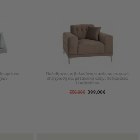
 δερμάτινο
Πολυθρόνα με βελούδινη επένδυση σε καφέ
χίων
απόχρωση και μεταλλικά ασημί ποδαράκια
114x86x85 εκ
€
550,00€
399,00€