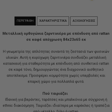
ΠΕΡΙΓΡΑΦΗ
ΧΑΡΑΚΤΗΡΙΣΤΙΚΑ
ΑΞΙΟΛΟΓΗΣΕΙΣ
Μεταλλική ορθογώνια ζαρντινιέρα με επένδυση από rattan
σε καφέ απόχρωση 84x23x65 εκ
Η γεωμετρία της απλότητας συναντά τη ζεστασιά των φυσικών
υλικών. Αυτή η ευρύχωρη ζαρντινιέρα συνδυάζει μεταλλική
κατασκευή για σταθερότητα με επένδυση από συνθετικό rattan
σε καφέ τόνο, δημιουργώντας ένα διαχρονικό αισθητικό
αποτέλεσμα. Προσφέρει κομψότητα χωρίς υπερβολές και
επαρκή χώρο για πολλαπλά φυτά.
Πού ταιριάζει
Ιδανική για βεράντες, ταράτσες και μπαλκόνια με σύγχρονη ή
ethnic διακόσμηση. Ταιριάζει ιδιαίτερα με καρέκλες ή τραπέζια
από μέταλλο, ξύλο ή rattan.