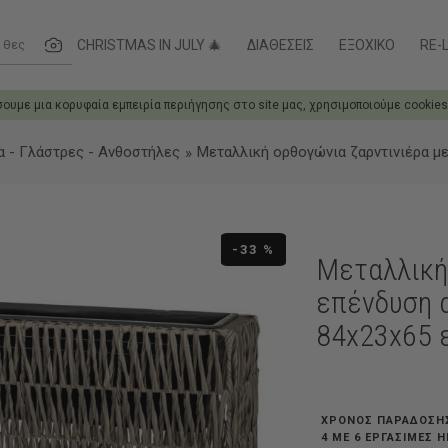
ες....
CHRISTMAS IN JULY 🎄
ΔΙΑΘΈΣΕΙΣ
ΕΞΟΧΙΚΌ
RE-L
σουμε μια κορυφαία εμπειρία περιήγησης στο site μας, χρησιμοποιούμε cookies
α - Γλάστρες - Ανθοστήλες
Μεταλλική ορθογώνια ζαρντινιέρα μ
-33 %
Μεταλλική
επένδυση 
84x23x65 
ΧΡΟΝΟΣ ΠΑΡΑΔΟΣΗ
4 ΜΕ 6 ΕΡΓΆΣΙΜΕΣ 