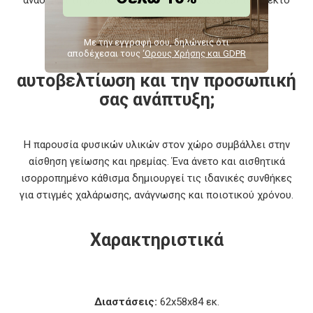
αναδείξει τη φυσική απόχρωση του ξύλου και το πλεκτό
μοτίβο.
Με την εγγραφή σου, δηλώνεις ότι
αποδέχεσαι τους
‘Ορους Χρήσης και GDPR
Πώς θα βοηθήσει στην
αυτοβελτίωση και την προσωπική
σας ανάπτυξη;
Η παρουσία φυσικών υλικών στον χώρο συμβάλλει στην
αίσθηση γείωσης και ηρεμίας. Ένα άνετο και αισθητικά
ισορροπημένο κάθισμα δημιουργεί τις ιδανικές συνθήκες
για στιγμές χαλάρωσης, ανάγνωσης και ποιοτικού χρόνου.
Χαρακτηριστικά
Διαστάσεις:
62x58x84 εκ.