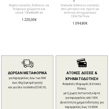
Baylor καναπές διθέσιος σε
Grenada διθέσιος καναπές
διάφορα χρώματα και
από μέταλλο και σχοινί με
υλικά 150x86x83 εκ
επιλογή αποχρώσεων
130x75x74 εκ
1.220,00€
1.094,80€
ΔΩΡΕΑΝ ΜΕΤΑΦΟΡΙΚΑ
ΑΤΟΚΕΣ ΔΟΣΕΙΣ &
για παραγγελίες άνω των 80€
ΧΡΗΜΑΤΟΔΟΤΗΣΗ
έως 6kg (ογκομέτρηση)
Ασφαλείς πληρωμές & άτοκες
και για όλα τα έπιπλα ECHO XL
δόσεις
με ή χωρίς πιστωτική κάρτα
για παραγγελίες από 100€.
Δυνατότητα χρηματοδότησης για
παραγγελίες έως 10.000€.