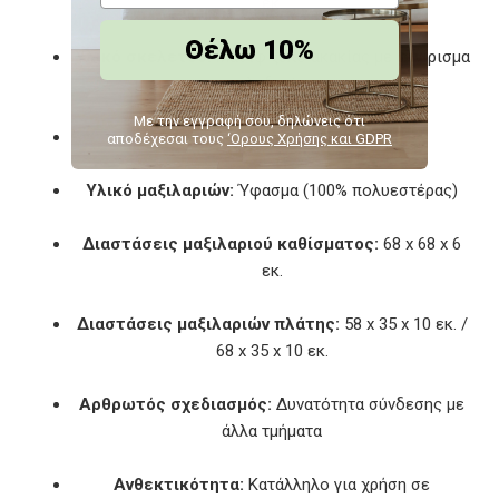
εκ.
Θέλω 10%
Υλικό σκελετού:
Μασίφ ξύλο ακακίας με φινίρισμα
λαδιού
Με την εγγραφή σου, δηλώνεις ότι
Χρώμα μαξιλαριών:
Σκούρο γκρι
αποδέχεσαι τους
‘Ορους Χρήσης και GDPR
Υλικό μαξιλαριών:
Ύφασμα (100% πολυεστέρας)
Διαστάσεις μαξιλαριού καθίσματος:
68 x 68 x 6
εκ.
Διαστάσεις μαξιλαριών πλάτης:
58 x 35 x 10 εκ. /
68 x 35 x 10 εκ.
Αρθρωτός σχεδιασμός:
Δυνατότητα σύνδεσης με
άλλα τμήματα
Ανθεκτικότητα:
Κατάλληλο για χρήση σε