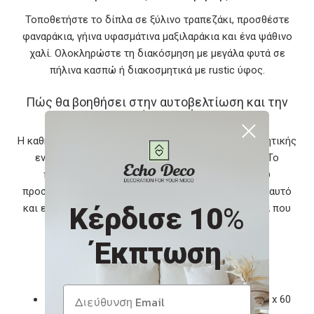
Τοποθετήστε το δίπλα σε ξύλινο τραπεζάκι, προσθέστε
φαναράκια, γήινα υφασμάτινα μαξιλαράκια και ένα ψάθινο
χαλί. Ολοκληρώστε τη διακόσμηση με μεγάλα φυτά σε
πήλινα κασπώ ή διακοσμητικά με rustic ύφος.
Πώς θα βοηθήσει στην αυτοβελτίωση και την
προσωπική σας ανάπτυξη;
Η καθημερινή χαλάρωση σε έναν χώρο φυσικής αισθητικής
ενισχύει την ψυχική ηρεμία και τη συγκέντρωση. Το
παγκάκι αυτό, με την ευελιξία και την άνεση που
προσφέρει, γίνεται σημείο παύσης, επαφής με τον εαυτό
Κέρδισε 10
%
και ενίσχυσης της δημιουργικής σκέψης, κάθε φορά που
το χρειάζεστε.
Έκπτωση
Χαρακτηριστικά
Διαστάσεις κάθε γωνιακού καναπέ:
70 x 70 x 60