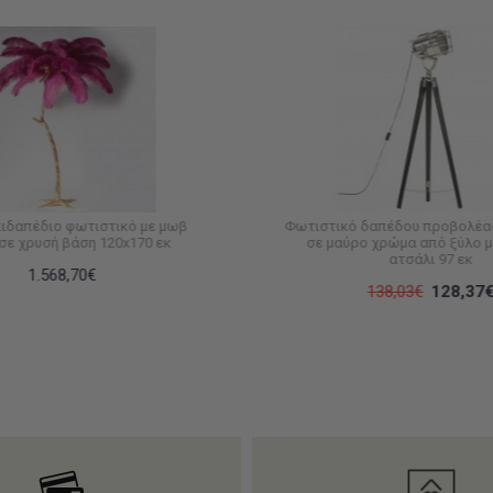
επιδαπέδιο φωτιστικό με μωβ
Φωτιστικό δαπέδου προβολέας
σε χρυσή βάση 120x170 εκ
σε μαύρο χρώμα από ξύλο μ
ατσάλι 97 εκ
1.568,70€
138,03€
128,37