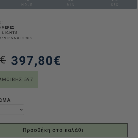
HOUR
MIN
SEC
Σ:
 ΗΜΈΡΕΣ
 LIGHTS
Σ:
VIENNA1296S
€
397,80€
ΑΜΟΙΒΗΣ:
597
ΡΏΜΑ
Προσθήκη στο καλάθι