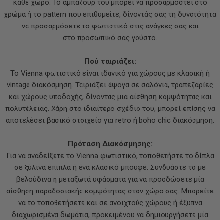
κάθε χώρο. Το αμπαζούρ του μπορεί να προσαρμοστεί στο
χρώμα ή το pattern που επιθυμείτε, δίνοντάς σας τη δυνατότητα
να προσαρμόσετε το φωτιστικό στις ανάγκες σας και
στο προσωπικό σας γούστο.
Πού ταιριάζει:
Το Vienna φωτιστικό είναι ιδανικό για χώρους με κλασική ή
vintage διακόσμηση. Ταιριάζει άψογα σε σαλόνια, τραπεζαρίες
και χώρους υποδοχής, δίνοντας μια αίσθηση κομψότητας και
πολυτέλειας. Χάρη στο ιδιαίτερο σχέδιο του, μπορεί επίσης να
αποτελέσει βασικό στοιχείο για retro ή boho chic διακόσμηση.
Πρόταση Διακόσμησης:
Για να αναδείξετε το Vienna φωτιστικό, τοποθετήστε το δίπλα
σε ξύλινα έπιπλα ή ένα κλασικό μπουφέ. Συνδυάστε το με
βελούδινα ή μεταξωτά υφάσματα για να προσδώσετε μία
αίσθηση παραδοσιακής κομψότητας στον χώρο σας. Μπορείτε
να το τοποθετήσετε και σε ανοιχτούς χώρους ή έξυπνα
διαχωρισμένα δωμάτια, προκειμένου να δημιουργήσετε μία