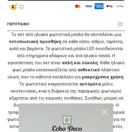
ΠΕΡΙΓΡΑΦΗ
Το σετ από ηλιακά φωτιστικά μπάλα θα αποτελέσει μια
εντυπωσιακή προσθήκη
σε κάθε κήπο, αίθριο, ταράτσα,
αυλή και βεράντα. Τα φωτιστικά μπάλα LED συνοδεύονται
από στηρίγματα εδάφους και ένα ηλιακό πάνελ. Η
εγκατάσταση του σετ είναι
απλή και εύκολη.
Κάθε ηλιακό
φως μπάλα κατασκευάζεται από
ανθεκτικό
πλαστικό
υλικό, που το καθιστά κατάλληλο για
μακροχρόνια χρήση
.
Το φωτιστικό ενεργοποιείται
αυτόματα
μόλις
σκοτεινιάσει, ενώ η διάρκεια της παραγωγής φωτισμού
εξαρτάται από τις καιρικές συνθήκες. Συνήθως μπορεί να
διαρκέσει
8 ώρες
έπειτα από ηλιοφάνεια 3 ωρών. Η
τροφοδοσία μέσω ηλιακής ενέργειας καθιστά τα σφαιρικά
φωτιστικά
φιλικά προς το περιβάλλον
και ιδανικά για να
αντικαταστήσουν τους παραδοσιακούς λαμπτήρες. Εκτός