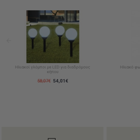
Ηλιακοί γλόμποι με LED για διαδρόμους
Ηλιακό φω
κήπου
58,07€
54,01€