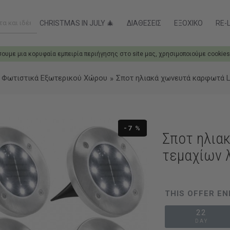
CHRISTMAS IN JULY 🎄
ΔΙΑΘΈΣΕΙΣ
ΕΞΟΧΙΚΌ
RE-L
σουμε μια κορυφαία εμπειρία περιήγησης στο site μας, χρησιμοποιούμε cookies
 Φωτιστικά Εξωτερικού Χώρου
Σποτ ηλιακά χωνευτά καρφωτά L
-7 %
Σποτ ηλια
τεμαχίων 
THIS OFFER EN
22
DAY