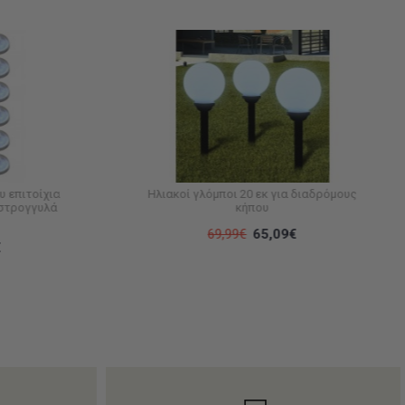
 επιτοίχια
Ηλιακοί γλόμποι 20 εκ για διαδρόμους
 στρογγυλά
κήπου
69,99€
65,09€
€