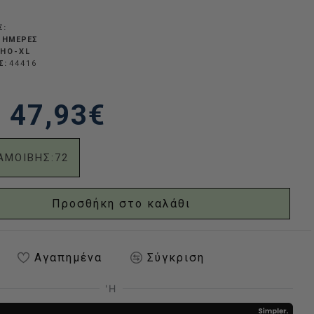
Σ:
Σ ΗΜΈΡΕΣ
HO-XL
Σ:
44416
47,93€
ΑΜΟΙΒΗΣ:
72
Προσθήκη στο καλάθι
Αγαπημένα
Σύγκριση