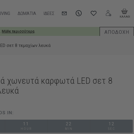
IVING
ΔΩΜΆΤΙΑ
ΙΔΈΕΣ
ΚΑΛΑΘΙ
ΑΠΟΔΟΧΗ
.
Μάθε περισσότερα
.
ED σετ 8 τεμαχίων λευκά
κά χωνευτά καρφωτά LED σετ 8
λευκά
DS IN:
11
22
11
HOUR
MIN
SEC