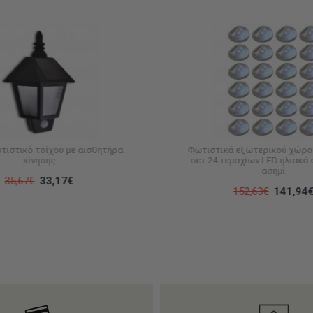
τιστικό τοίχου με αισθητήρα
Φωτιστικά εξωτερικού χώρου
κίνησης
σετ 24 τεμαχίων LED ηλιακά
ασημί
35,67€
33,17€
152,63€
141,94