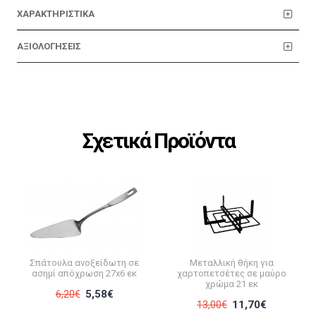
ΧΑΡΑΚΤΗΡΙΣΤΙΚΑ
ΑΞΙΟΛΟΓΗΣΕΙΣ
Σχετικά Προϊόντα
Σπάτουλα ανοξείδωτη σε
Μεταλλική θήκη για
ασημί απόχρωση 27x6 εκ
χαρτοπετσέτες σε μαύρο
χρώμα 21 εκ
6,20€
5,58€
13,00€
11,70€