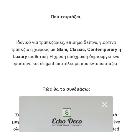
Πού ταιριάζει;
Ιδανικό για τραπεζαρίες, επίσημα δείπνα, γιορτινά
τραπέζια ή χώρους με
Glam, Classic, Contemporary ή
Luxury
αισθητική. Η χρυσή απόχρωση δημιουργεί ένα
φωτεινό και elegant αποτέλεσμα που εντυπωσιάζει.
Πώς θα το συνδυάσω;
Συνδυάστε το με
υφασμάτινες πετσέτες, χρυσά
μαχαιροπίρουνα, γυάλινα ποτήρια και κεριά
για ένα
ολοκληρωμένο τραπέζι με premium και sophisticated