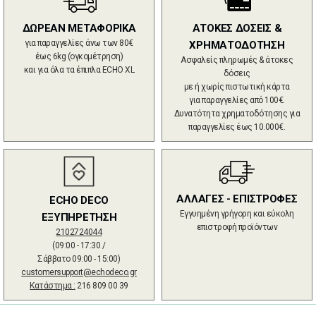
ΔΩΡΕΑΝ ΜΕΤΑΦΟΡΙΚΑ
ΑΤΟΚΕΣ ΔΟΣΕΙΣ &
για παραγγελίες άνω των 80€
ΧΡΗΜΑΤΟΔΟΤΗΣΗ
έως 6kg (ογκομέτρηση)
Ασφαλείς πληρωμές & άτοκες
και για όλα τα έπιπλα ECHO XL
δόσεις
με ή χωρίς πιστωτική κάρτα
για παραγγελίες από 100€.
Δυνατότητα χρηματοδότησης για
παραγγελίες έως 10.000€.
ΑΛΛΑΓΕΣ - ΕΠΙΣΤΡΟΦΕΣ
ECHO DECO
Εγγυημένη γρήγορη και εύκολη
ΕΞΥΠΗΡΕΤΗΣΗ
επιστροφή προϊόντων
2102724044
(09:00 - 17:30 /
Σάββατο 09:00 - 15:00)
customersupport@echodeco.gr
Κατάστημα :
216 809 00 39