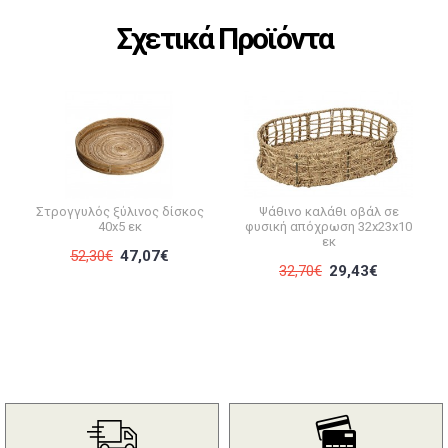
Σχετικά Προϊόντα
Στρογγυλός ξύλινος δίσκος
Ψάθινο καλάθι οβάλ σε
40x5 εκ
φυσική απόχρωση 32x23x10
εκ
52,30€
47,07€
32,70€
29,43€