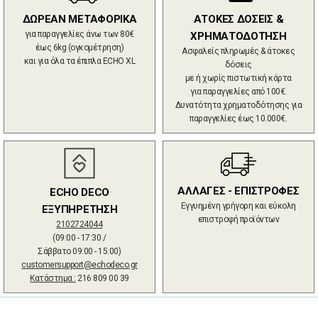
ΔΩΡΕΑΝ ΜΕΤΑΦΟΡΙΚΑ
ΑΤΟΚΕΣ ΔΟΣΕΙΣ &
για παραγγελίες άνω των 80€
ΧΡΗΜΑΤΟΔΟΤΗΣΗ
έως 6kg (ογκομέτρηση)
Ασφαλείς πληρωμές & άτοκες
και για όλα τα έπιπλα ECHO XL
δόσεις
με ή χωρίς πιστωτική κάρτα
για παραγγελίες από 100€.
Δυνατότητα χρηματοδότησης για
παραγγελίες έως 10.000€.
ΑΛΛΑΓΕΣ - ΕΠΙΣΤΡΟΦΕΣ
ECHO DECO
Εγγυημένη γρήγορη και εύκολη
ΕΞΥΠΗΡΕΤΗΣΗ
επιστροφή προϊόντων
2102724044
(09:00 - 17:30 /
Σάββατο 09:00 - 15:00)
customersupport@echodeco.gr
Κατάστημα :
216 809 00 39