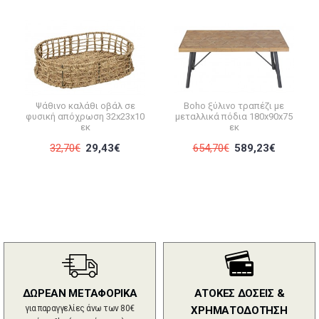
Ψάθινο καλάθι οβάλ σε
Boho ξύλινο τραπέζι με
φυσική απόχρωση 32x23x10
μεταλλικά πόδια 180x90x75
εκ
εκ
32,70€
29,43€
654,70€
589,23€
ΔΩΡΕΑΝ ΜΕΤΑΦΟΡΙΚΑ
ΑΤΟΚΕΣ ΔΟΣΕΙΣ &
για παραγγελίες άνω των 80€
ΧΡΗΜΑΤΟΔΟΤΗΣΗ