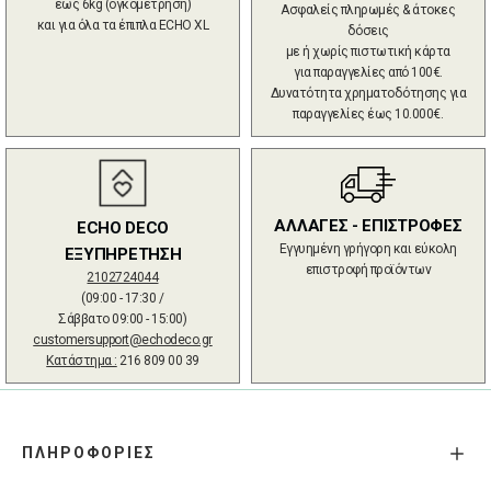
έως 6kg (ογκομέτρηση)
Ασφαλείς πληρωμές & άτοκες
και για όλα τα έπιπλα ECHO XL
δόσεις
με ή χωρίς πιστωτική κάρτα
για παραγγελίες από 100€.
Δυνατότητα χρηματοδότησης για
παραγγελίες έως 10.000€.
ΑΛΛΑΓΕΣ - ΕΠΙΣΤΡΟΦΕΣ
ECHO DECO
Εγγυημένη γρήγορη και εύκολη
ΕΞΥΠΗΡΕΤΗΣΗ
επιστροφή προϊόντων
2102724044
(09:00 - 17:30 /
Σάββατο 09:00 - 15:00)
customersupport@echodeco.gr
Κατάστημα :
216 809 00 39
ΠΛΗΡΟΦΟΡΙΕΣ