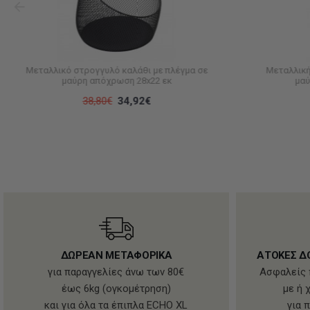
Μεταλλικό στρογγυλό καλάθι με πλέγμα σε
Μεταλλική
μαύρη απόχρωση 28x22 εκ
μαύ
38,80€
34,92€
ΔΩΡΕΑΝ ΜΕΤΑΦΟΡΙΚΑ
ΑΤΟΚΕΣ Δ
για παραγγελίες άνω των 80€
Ασφαλείς 
έως 6kg (ογκομέτρηση)
με ή 
και για όλα τα έπιπλα ECHO XL
για 