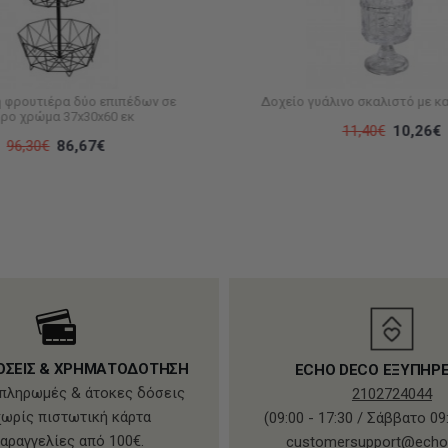
 φρουτιέρα δύο επιπέδων σε
Δοχείο γυάλινο σκαλιστό με κα
ρο χρώμα 37x30x60 εκ
11,40€
10,26€
96,30€
86,67€
ΟΣΕΙΣ & ΧΡΗΜΑΤΟΔΟΤΗΣΗ
ECHO DECO ΕΞΥΠΗΡ
πληρωμές & άτοκες δόσεις
2102724044
χωρίς πιστωτική κάρτα
(09:00 - 17:30 / Σάββατο 09:
παραγγελίες από 100€.
customersupport@echo