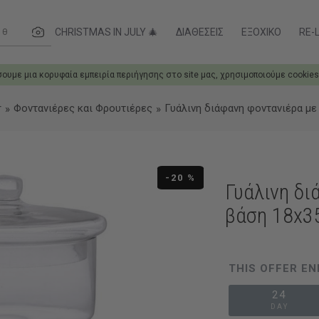
ες....
CHRISTMAS IN JULY 🎄
ΔΙΑΘΈΣΕΙΣ
ΕΞΟΧΙΚΌ
RE-L
σουμε μια κορυφαία εμπειρία περιήγησης στο site μας, χρησιμοποιούμε cookies
r
Φοντανιέρες και Φρουτιέρες
Γυάλινη διάφανη φοντανιέρα με 
-20 %
Γυάλινη δι
βάση 18x3
THIS OFFER EN
24
DAY