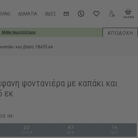
IVING
ΔΩΜΆΤΙΑ
ΙΔΈΕΣ
ΚΑΛΑΘΙ
ΑΠΟΔΟΧΗ
.
Μάθε περισσότερα
.
καπάκι και βάση 18x35 εκ
άφανη φοντανιέρα με καπάκι και
5 εκ
DS IN:
22
47
15
HOUR
MIN
SEC