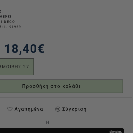
Σ:
ΗΜΈΡΕΣ
LI DECO
Σ:
IL-91969
18,40€
ΑΜΟΙΒΗΣ:
27
Προσθήκη στο καλάθι
Αγαπημένα
Σύγκριση