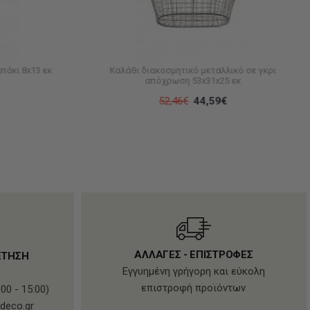
πάκι 8x13 εκ
Καλάθι διακοσμητικό μεταλλικό σε γκρι
απόχρωση 53x31x25 εκ
52,46€
44,59€
ΑΛΛΑΓΕΣ - ΕΠΙΣΤΡΟΦΕΣ
ΕΤΗΣΗ
Εγγυημένη γρήγορη και εύκολη
επιστροφή προϊόντων
00 - 15:00)
deco.gr