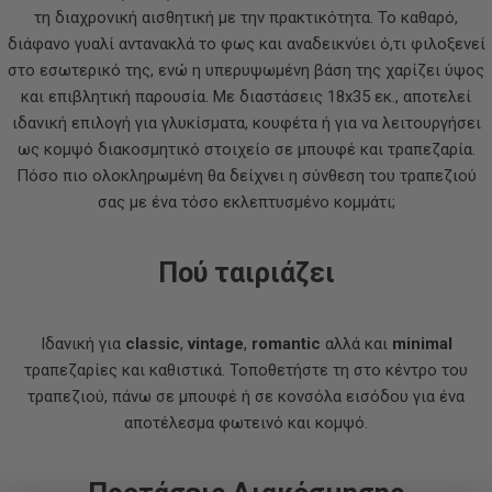
τη διαχρονική αισθητική με την πρακτικότητα. Το καθαρό,
διάφανο γυαλί αντανακλά το φως και αναδεικνύει ό,τι φιλοξενεί
στο εσωτερικό της, ενώ η υπερυψωμένη βάση της χαρίζει ύψος
και επιβλητική παρουσία. Με διαστάσεις 18x35 εκ., αποτελεί
ιδανική επιλογή για γλυκίσματα, κουφέτα ή για να λειτουργήσει
ως κομψό διακοσμητικό στοιχείο σε μπουφέ και τραπεζαρία.
Πόσο πιο ολοκληρωμένη θα δείχνει η σύνθεση του τραπεζιού
σας με ένα τόσο εκλεπτυσμένο κομμάτι;
Πού ταιριάζει
Ιδανική για
classic
,
vintage
,
romantic
αλλά και
minimal
τραπεζαρίες και καθιστικά. Τοποθετήστε τη στο κέντρο του
τραπεζιού, πάνω σε μπουφέ ή σε κονσόλα εισόδου για ένα
αποτέλεσμα φωτεινό και κομψό.