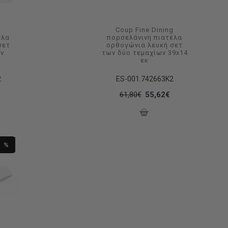
g
Coup Fine Dining
έλα
πορσελάνινη πιατέλα
σετ
ορθογώνια λευκή σετ
ων
των δύο τεμαχίων 39x14
εκ
2
ES-001.742663K2
61,80€
55,62€
0 %