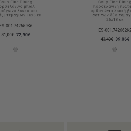
Coup Fine Dining
Coup Fine Dinin
ορσελάνινο μπωλ
πορσελάνινη πιατ
τράγωνο λευκό σετ
ορθογώνια λευκή β
έξι τεμαχίων 18x5 εκ
σετ των δύο τεμαχ
26x18 εκ
ES-001.742659K6
ES-001.742662K
81,00€
72,90€
43,40€
39,06€