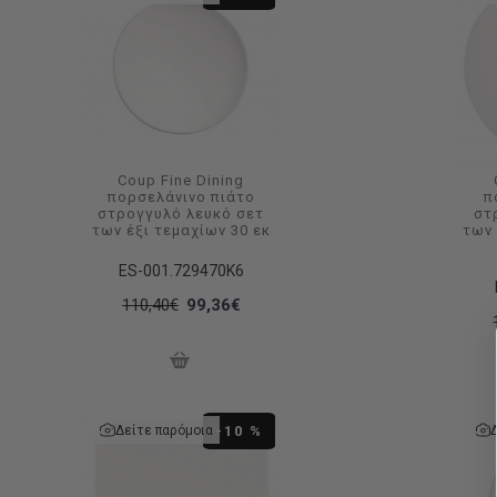
Coup Fine Dining
πορσελάνινο πιάτο
π
στρογγυλό λευκό σετ
στ
των έξι τεμαχίων 30 εκ
των
ES-001.729470K6
110,40€
99,36€
Δείτε παρόμοια
-10 %