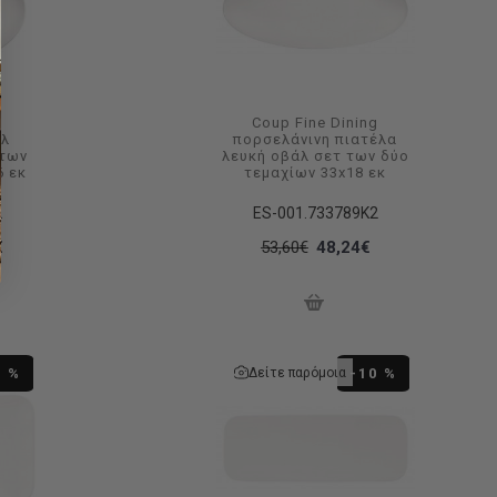
g
Coup Fine Dining
άλ
πορσελάνινη πιατέλα
 των
λευκή οβάλ σετ των δύο
6 εκ
τεμαχίων 33x18 εκ
2
ES-001.733789K2
€
53,60€
48,24€
Δείτε παρόμοια
0 %
-10 %