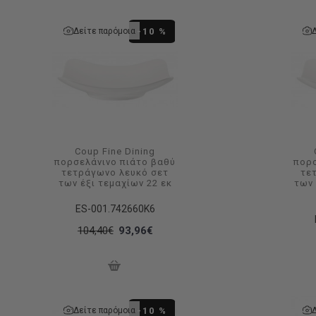
Δείτε παρόμοια
-10 %
Coup Fine Dining
πορσελάνινο πιάτο βαθύ
πορσ
τετράγωνο λευκό σετ
τε
των έξι τεμαχίων 22 εκ
των
ES-001.742660K6
104,40€
93,96€
Δείτε παρόμοια
-10 %