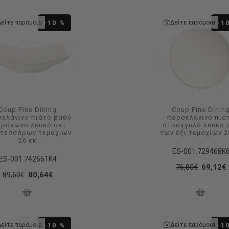
Δείτε παρόμοια
Δείτε παρόμοια
-10 %
-1
Coup Fine Dining
Coup Fine Dinin
ελάνινο πιάτο βαθύ
πορσελάνινο πιά
τράγωνο λευκό σετ
στρογγυλό λευκό 
 τεσσάρων τεμαχίων
των έξι τεμαχίων 2
26 εκ
ES-001.729468K
ES-001.742661K4
76,80€
69,12€
89,60€
80,64€
Δείτε παρόμοια
Δείτε παρόμοια
-10 %
-1