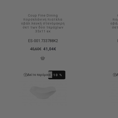
Coup Fine Dining
πορσελάνινη πιατέλα
πο
οβάλ λευκή στενόμακρη
οβά
σετ των δύο τεμαχίων
σε
35x11 εκ
ES-001.733788K2
45,60€
41,04€
Δείτε παρόμοια
-10 %