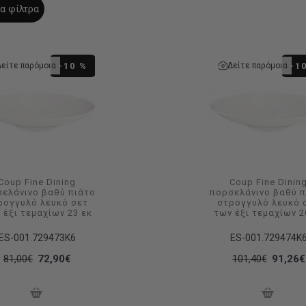
α φίλτρα
Δείτε παρόμοια
Δείτε παρόμοια
-10 %
-1
Coup Fine Dining
Coup Fine Dinin
ελάνινο βαθύ πιάτο
πορσελάνινο βαθύ 
ρογγυλό λευκό σετ
στρογγυλό λευκό 
 έξι τεμαχίων 23 εκ
των έξι τεμαχίων 2
ES-001.729473K6
ES-001.729474K
81,00€
72,90€
101,40€
91,26€