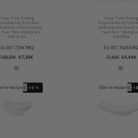
Coup Fine Dining
Coup Fine Dinin
ρσελάνινη πιατέλα
πορσελάνινη πιατ
λ λευκή στενόμακρη
ορθογώνια λευκή 
τ των δύο τεμαχίων
των δύο τεμαχί
44x14 εκ
35x20εκ
ES-001.729479K2
ES-001.742657K
108,20€
97,38€
71,60€
64,44€
Δείτε παρόμοια
Δείτε παρόμοια
-10 %
-1