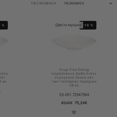
ΤΑΞΙΝΌΜΗΣΗ:
Δείτε παρόμοια
0 %
-10 %
g
Coup Fine Dining
πιάτο
πορσελάνινο βαθύ πιάτο
σετ
στρογγυλό λευκό σετ
6 εκ
των τεσσάρων τεμαχίων
28 εκ
6
ES-001.729475K4
83,60€
75,24€