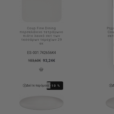
Coup Fine Dining
Ρηχ
πορσελάνινο τετράγωνο
Cou
πιάτο λευκό σετ των
σετ
τεσσάρων τεμαχίων 29
εκ
ES-001.742656K4
103,60€
93,24€
Δείτε παρόμοια
-10 %