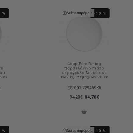
Δείτε παρόμοια
0 %
-10 %
g
Coup Fine Dining
το
πορσελάνινο πιάτο
σετ
στρογγυλό λευκό σετ
6 εκ
των έξι τεμαχίων 28 εκ
6
ES-001.729469K6
94,20€
84,78€
Δείτε παρόμοια
0 %
-10 %