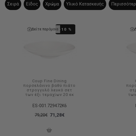
Σειρά
Είδος
Χρώμα
Υλικό Κατασκευής
Περισσότερ
Δείτε παρόμοια
-10 %
Coup Fine Dining
πορσελάνινο βαθύ πιάτο
πορσ
στρογγυλό λευκό σετ
στ
των έξι τεμαχίων 20 εκ
των
ES-001.729472K6
79,20€
71,28€