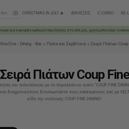
ες....
CHRISTMAS IN JULY 🎄
ΔΙΑΘΈΣΕΙΣ
ΕΞΟΧΙΚΌ
RE-L
σουμε μια κορυφαία εμπειρία περιήγησης στο site μας, χρησιμοποιούμε cookies
Κουζίνα - Dining - Bar
Πιάτα και Σερβίτσια
Σειρά Πιάτων Coup 
Σειρά Πιάτων Coup Fin
ητας και πολυτέλειας με το πορσελάνινο πιάτο ''COUP FINE DININ
ά και διαχρονικότητα. Εντυπωσιάστε τους καλεσμένους σας με SE
είδη της συλλογής COUP FINE DINING!