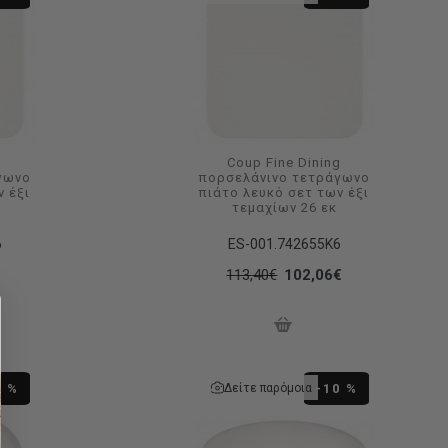
g
Coup Fine Dining
γωνο
πορσελάνινο τετράγωνο
ν έξι
πιάτο λευκό σετ των έξι
τεμαχίων 26 εκ
6
ES-001.742655K6
113,40€
102,06€
Δείτε παρόμοια
0 %
-10 %