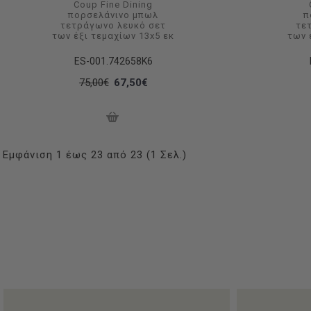
Coup Fine Dining
πορσελάνινο μπωλ
π
τετράγωνο λευκό σετ
τε
των έξι τεμαχίων 13x5 εκ
των 
ES-001.742658K6
75,00€
67,50€
Εμφάνιση 1 έως 23 από 23 (1 Σελ.)