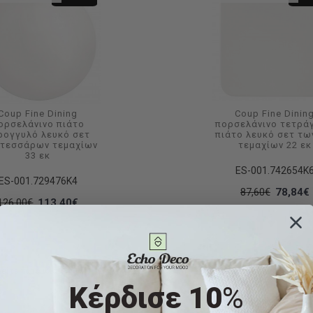
Coup Fine Dining
Coup Fine Dinin
ορσελάνινο πιάτο
πορσελάνινο τετρά
ρογγυλό λευκό σετ
πιάτο λευκό σετ τω
 τεσσάρων τεμαχίων
τεμαχίων 22 εκ
33 εκ
ES-001.742654K
ES-001.729476K4
87,60€
78,84€
126,00€
113,40€
Δείτε παρόμοια
Δείτε παρόμοια
-10 %
-1
Κέρδισε 10
%