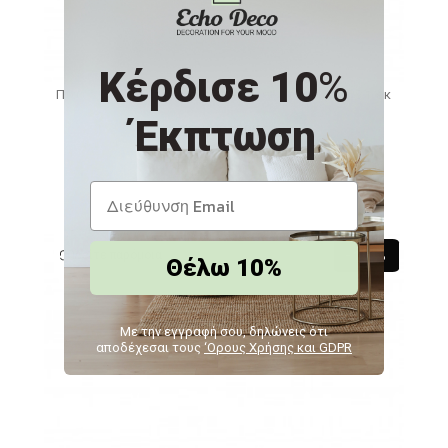
Κέρδισε 10
%
Πιάτο Sky Step ρηχό σετ των έξι τεμαχίων 21 εκ
Έκπτωση
ES-KND130K6
117,60€
105,84€
Δείτε παρόμοια
-10 %
Θέλω 10%
Με την εγγραφή σου, δηλώνεις ότι
αποδέχεσαι τους
‘Ορους Χρήσης και GDPR