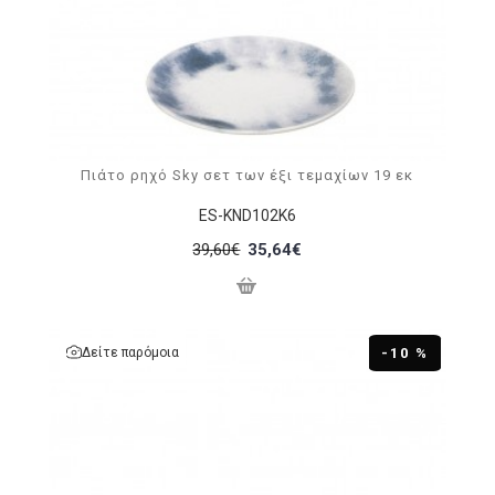
Πιάτο ρηχό Sky σετ των έξι τεμαχίων 19 εκ
ES-KND102K6
39,60€
35,64€
Δείτε παρόμοια
-10 %