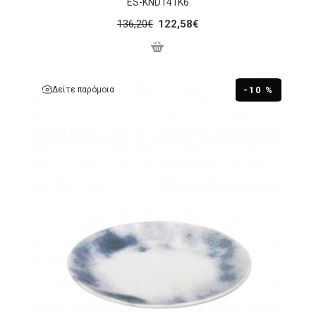
ES-KND141K6
136,20€
122,58€
Δείτε παρόμοια
-10 %