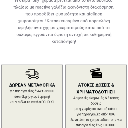
Η σειρά “Sky” χαρακτηρίζεται από το εντυπωσιακό
πλαίσιο με reactive γαλάζια ακανόνιστη διακόσμηση,
που προσδίδει φυσικότητα και αίσθηση
χειροποίητου! Κατασκευασμένα από πορσελάνη
υψηλής αντοχής με χρωματισμούς κάτω από το
υάλωμα, εγγυώνται ύψιστη αντοχή σε καθημερινή
καταπόνηση!
ΔΩΡΕΑΝ ΜΕΤΑΦΟΡΙΚΑ
ΑΤΟΚΕΣ ΔΟΣΕΙΣ &
για παραγγελίες άνω των 80€
ΧΡΗΜΑΤΟΔΟΤΗΣΗ
έως 6kg (ογκομέτρηση)
Ασφαλείς πληρωμές & άτοκες
και για όλα τα έπιπλα ECHO XL
δόσεις
με ή χωρίς πιστωτική κάρτα
για παραγγελίες από 100€.
Δυνατότητα χρηματοδότησης για
παραγγελίες έως 10.000€.